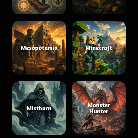
Mesopotamia
Minecraft
Monster
Mistborn
Hunter