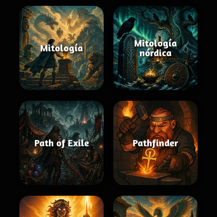
Mitología
Mitología
nórdica
Path of Exile
Pathfinder