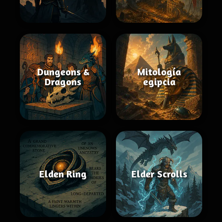
Dungeons &
Mitología
Dragons
egipcia
Elden Ring
Elder Scrolls