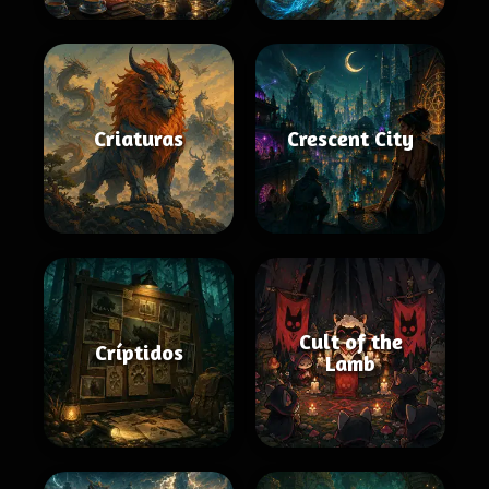
Criaturas
Crescent City
Cult of the
Críptidos
Lamb