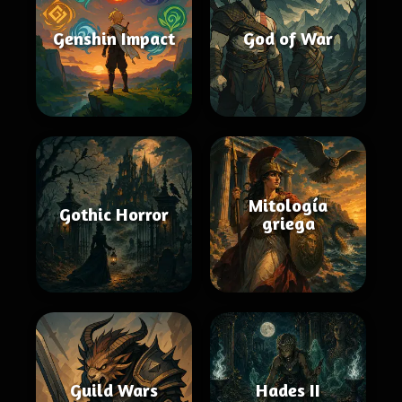
Genshin Impact
God of War
Mitología
Gothic Horror
griega
Guild Wars
Hades II