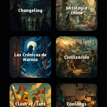
Mitología
Changeling
china
Las Crónicas de
Civilización
Narnia
Clash of Clans
Conlangs