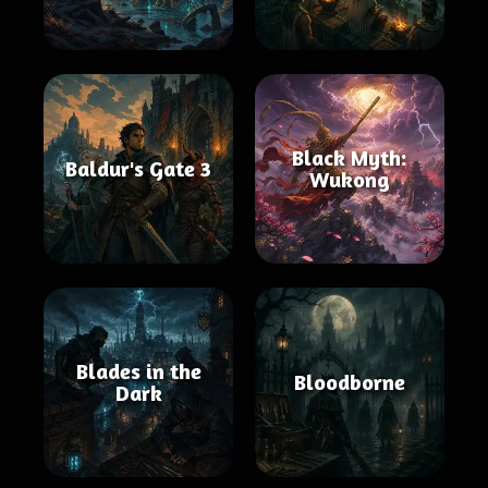
Black Myth:
Baldur's Gate 3
Wukong
Blades in the
Bloodborne
Dark