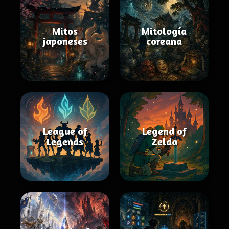
Mitos
Mitología
japoneses
coreana
League of
Legend of
Legends
Zelda