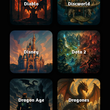
Diablo
Discworld
Disney
Dota 2
Dragon Age
Dragones