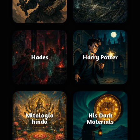
Hades
Harry Potter
Mitología
His Dark
hindú
Materials