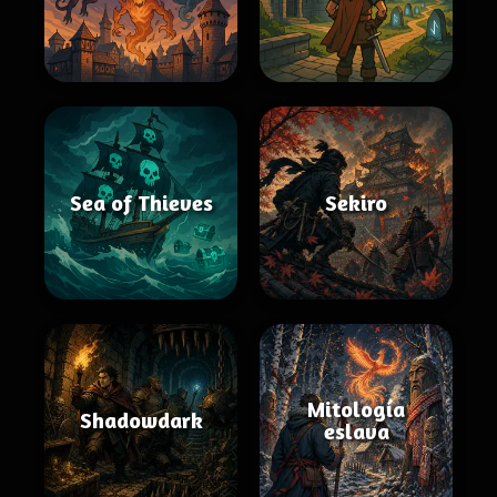
Sea of Thieves
Sekiro
Mitología
Shadowdark
eslava