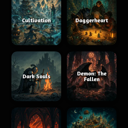
Cultivation
Daggerheart
Demon: The
Dark Souls
Fallen