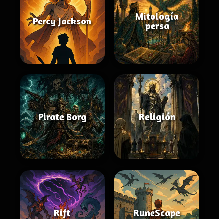
Mitología
Percy Jackson
persa
Pirate Borg
Religión
Rift
RuneScape