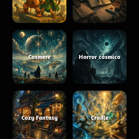
Cosmere
Horror cósmico
Cozy Fantasy
Cradle