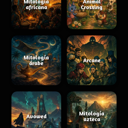
Mitología
Animal
africana
Crossing
Mitología
Arcane
árabe
Mitología
Avowed
azteca