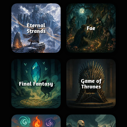
Eternal
Fae
Strands
Game of
Final Fantasy
Thrones