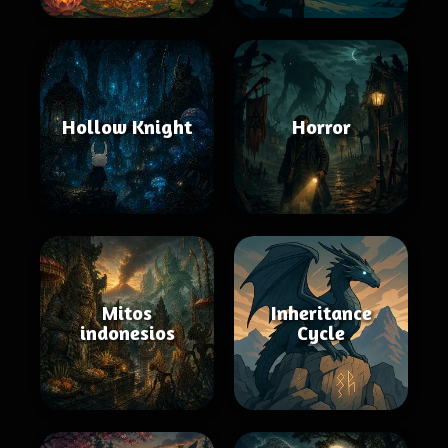
Hollow Knight
Horror
Mitos
Inheritance
indonesios
Cycle