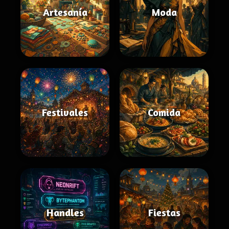
Artesanía
Moda
Festivales
Comida
Handles
Fiestas