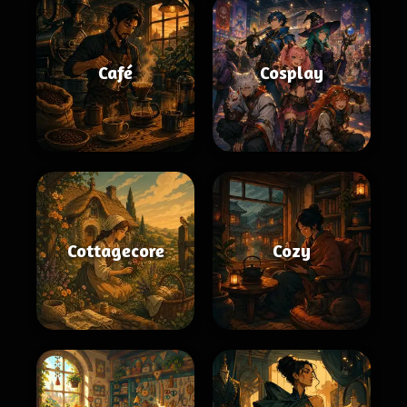
Café
Cosplay
Cottagecore
Cozy