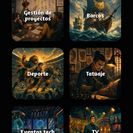
Gestión de
Barcos
proyectos
Deporte
Tatuaje
Eventos tech
TV