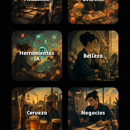
Herramientas
Belleza
IA
Cerveza
Negocios