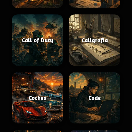
Call of Duty
Caligrafía
Coches
Code