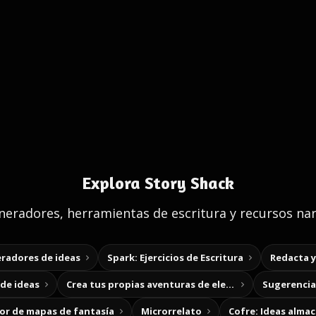
Explora Story Shack
eradores, herramientas de escritura y recursos nar
radores de ideas
Spark: Ejercicios de Escritura
Redacta 
de ideas
Crea tus propias aventuras de elección
Sugerencias
r de mapas de fantasía
Microrrelato
Cofre: Ideas alma