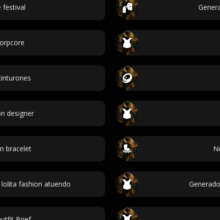
festival
Genera
orpcore
inturones
n designer
 bracelet
No
olita fashion atuendo
Generador
tfit Brief