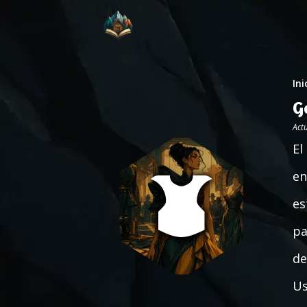
Ini
G
Act
El
en
es
pa
de
Us