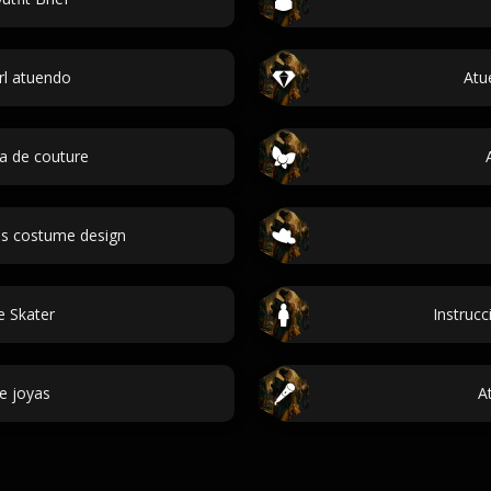
rl atuendo
Atu
a de couture
s costume design
e Skater
Instruc
e joyas
A