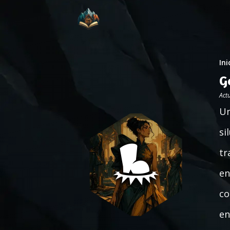
Ini
G
Act
Un
si
tr
en
co
en