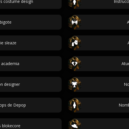
s costume design
Instruc
 bigote
A
ie sleaze
k academia
Atu
n designer
No
rops de Depop
Nombr
s blokecore