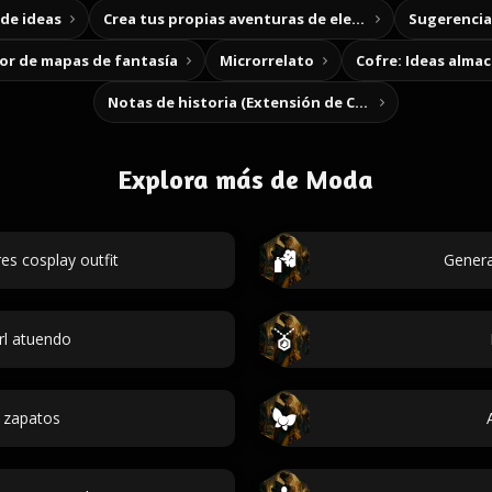
de ideas
Crea tus propias aventuras de elección
Sugerencias
r de mapas de fantasía
Microrrelato
Cofre: Ideas alma
Notas de historia (Extensión de Chrome)
Explora más de Moda
s cosplay outfit
Genera
rl atuendo
 zapatos