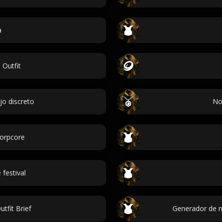
a
 Outfit
jo discreto
No
orpcore
festival
tfit Brief
Generador de n