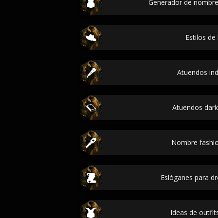
Generador de nombre
Estilos de
Atuendos ind
Atuendos dar
Nombre fashio
Eslóganes para d
Ideas de outfit