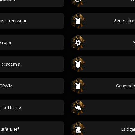
ps streetwear
Generador
e ropa
A
k academia
 GRWM
Generador
Gala Theme
tfit Brief
Eslóga