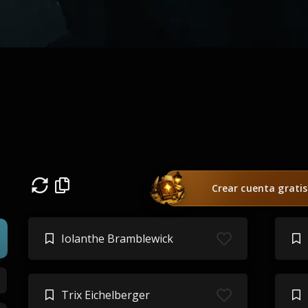
Crear cuenta gratis
Iolanthe Bramblewick
Trix Eichelberger