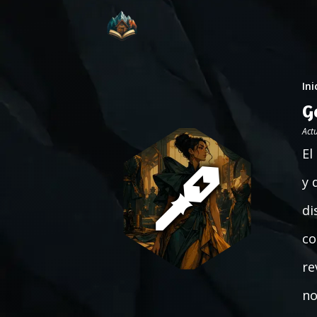
Ini
G
Act
El
y 
di
co
re
no