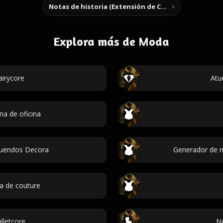
Notas de historia (Extensión de Chrome)
Explora más de Moda
irycore
Atu
na de oficina
tuendos Decora
Generador de n
a de couture
lletcore
No