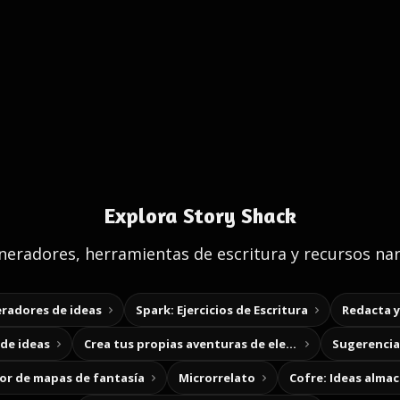
Explora Story Shack
eradores, herramientas de escritura y recursos nar
radores de ideas
Spark: Ejercicios de Escritura
Redacta 
de ideas
Crea tus propias aventuras de elección
Sugerencias
r de mapas de fantasía
Microrrelato
Cofre: Ideas alma