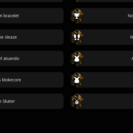
 bracelet
No
ie sleaze
N
rl atuendo
s blokecore
e Skater