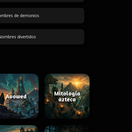
mbres de demonios
Nombres divertidos
Mitología
Avowed
azteca