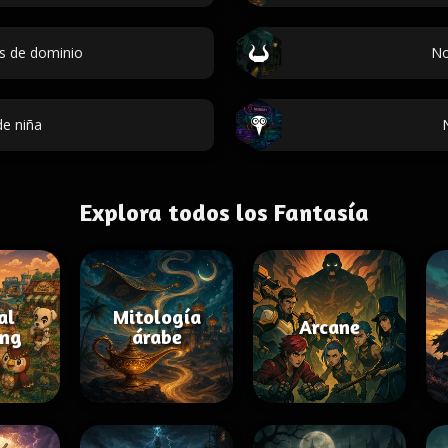
s de dominio
No
e niña
Explora todos los Fantasía
al
Mitología
Arcane
ing
árabe