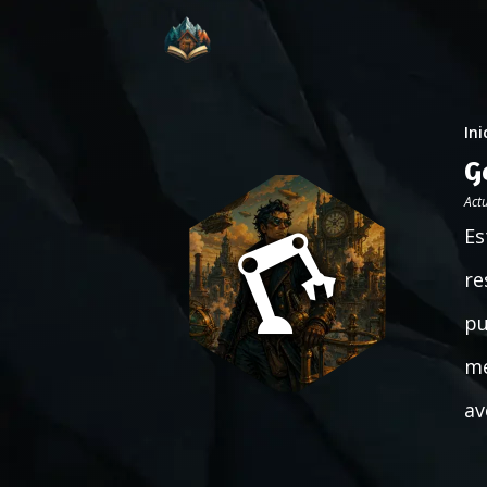
Ini
G
Act
Es
re
pu
me
av