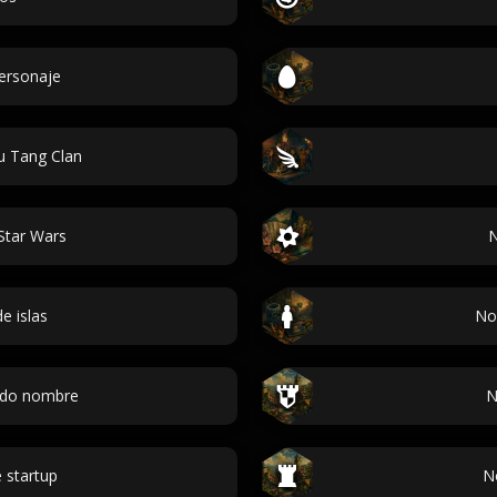
personaje
 Tang Clan
Star Wars
N
e islas
No
ndo nombre
N
 startup
N