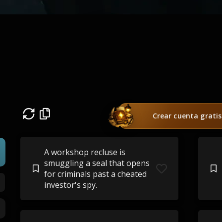
Crear cuenta gratis
A workshop recluse is
smuggling a seal that opens
for criminals past a cheated
investor's spy.