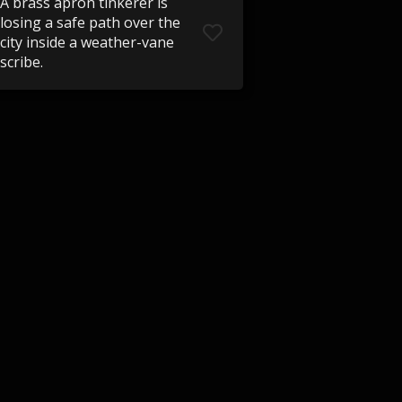
A brass apron tinkerer is
losing a safe path over the
city inside a weather-vane
scribe.