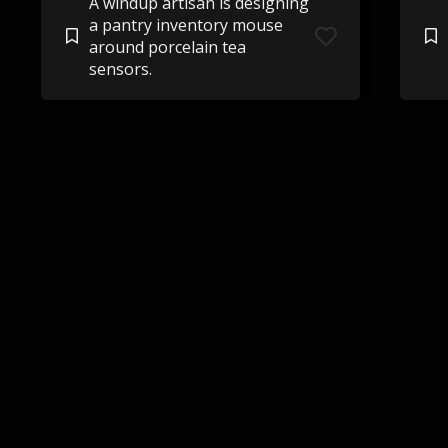
A windup artisan is designing
a pantry inventory mouse
around porcelain tea
sensors.