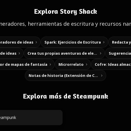
Explora Story Shack
eradores, herramientas de escritura y recursos nar
radores de ideas
Spark: Ejercicios de Escritura
Redacta 
de ideas
Crea tus propias aventuras de elección
Sugerencias
r de mapas de fantasía
Microrrelato
Cofre: Ideas alma
Notas de historia (Extensión de Chrome)
Explora más de Steampunk
eampunk