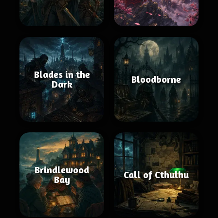
Blades in the
Bloodborne
Dark
Brindlewood
Call of Cthulhu
Bay