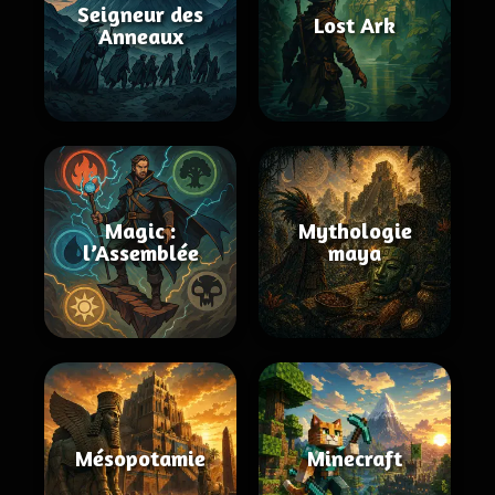
Seigneur des
Lost Ark
Anneaux
Magic :
Mythologie
l’Assemblée
maya
Mésopotamie
Minecraft