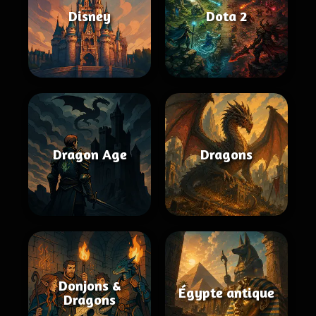
Disney
Dota 2
Dragon Age
Dragons
Donjons &
Égypte antique
Dragons