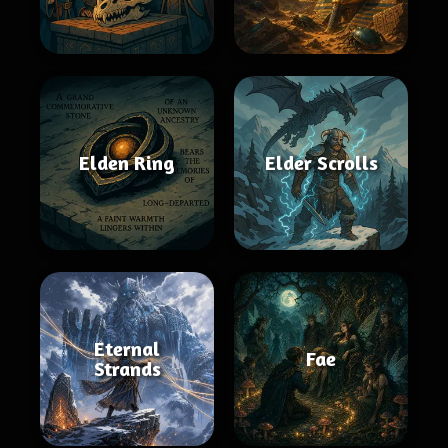
Elden Ring
Elder Scrolls
Eternal
Fae
Strands