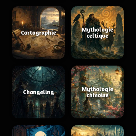
Mythologie
Cartographie
celtique
Mythologie
Changeling
chinoise