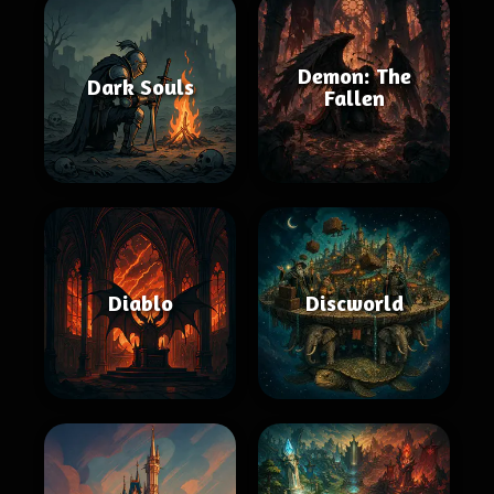
Demon: The
Dark Souls
Fallen
Diablo
Discworld