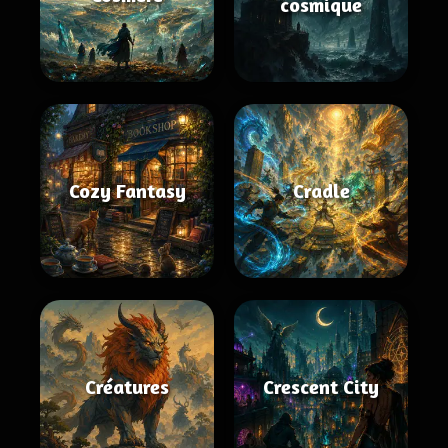
cosmique
Cozy Fantasy
Cradle
Créatures
Crescent City