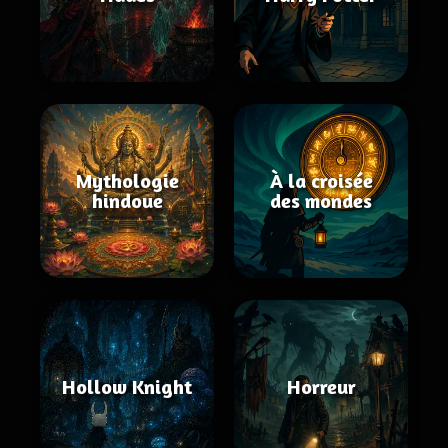
Mythologie
À la croisée
hindoue
des mondes
Hollow Knight
Horreur