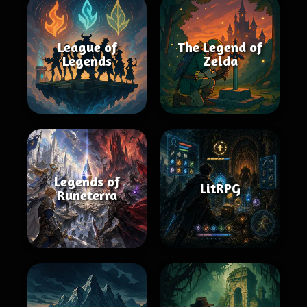
League of
The Legend of
Legends
Zelda
Legends of
LitRPG
Runeterra