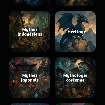
Mythes
L’Héritage
indonésiens
Mythes
Mythologie
japonais
coréenne