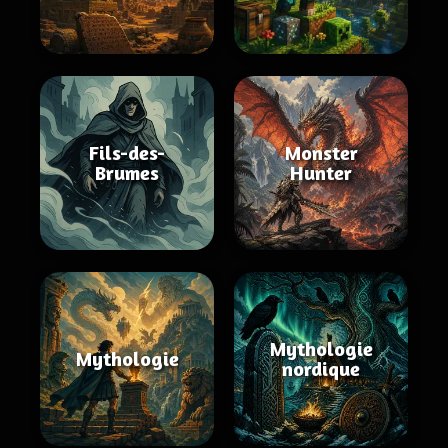
Fils-des-
Monster
Brumes
Hunter
Mythologie
Mythologie
nordique