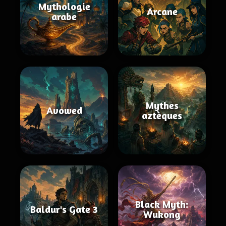
Mythologie
Arcane
arabe
Mythes
Avowed
aztèques
Black Myth:
Baldur's Gate 3
Wukong