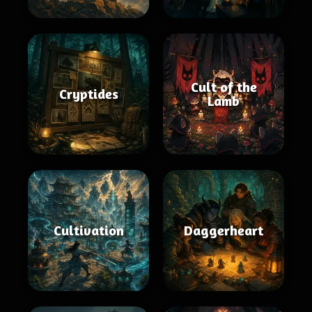
Cult of the
Cryptides
Lamb
Cultivation
Daggerheart