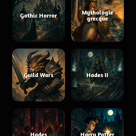
Mythologie
Gothic Horror
grecque
Guild Wars
Hades II
Hades
Harry Potter