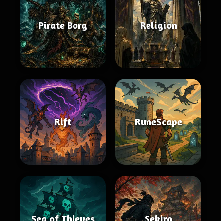
Pirate Borg
Religion
Rift
RuneScape
Sea of Thieves
Sekiro