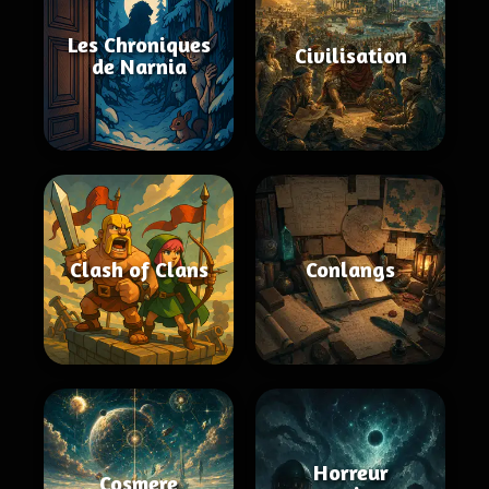
Les Chroniques
Civilisation
de Narnia
Clash of Clans
Conlangs
Horreur
Cosmere