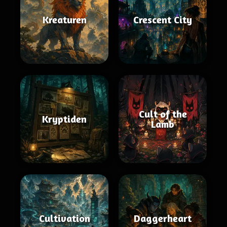
Kreaturen
Crescent City
Cult of the
Kryptiden
Lamb
Cultivation
Daggerheart