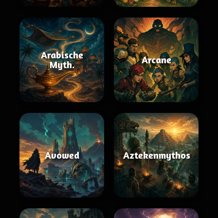
Arabische
Arcane
Myth.
Avowed
Aztekenmythos