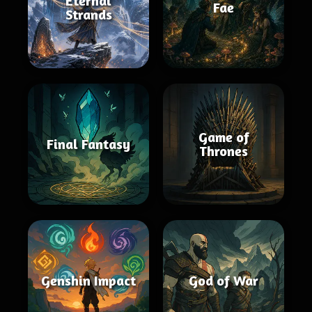
Eternal
Fae
Strands
Game of
Final Fantasy
Thrones
Genshin Impact
God of War