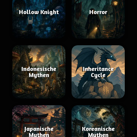
Hollow Knight
Horror
Indonesische
Inheritance
Mythen
Cycle
Japanische
Koreanische
Mythen
Mythen