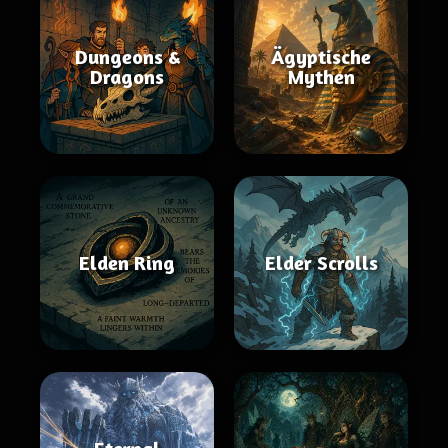
Dungeons &
Ägyptische
Dragons
Mythen
Elden Ring
Elder Scrolls