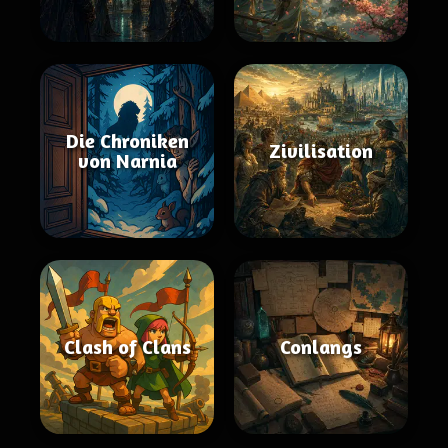
Die Chroniken
Zivilisation
von Narnia
Clash of Clans
Conlangs