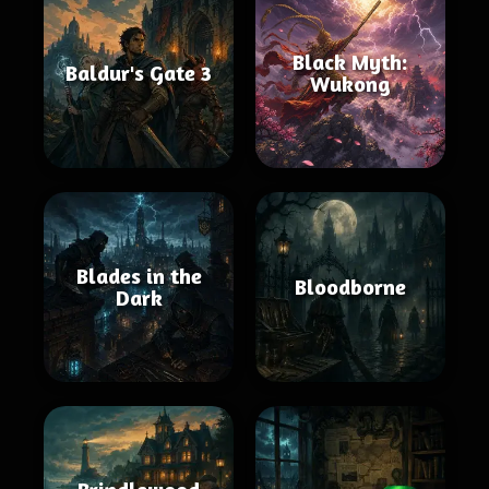
Black Myth:
Baldur's Gate 3
Wukong
Blades in the
Bloodborne
Dark