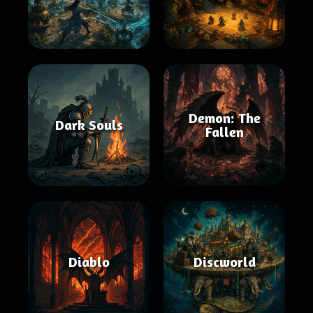
Demon: The
Dark Souls
Fallen
Diablo
Discworld