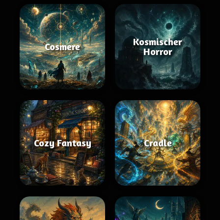
Kosmischer
Cosmere
Horror
Cozy Fantasy
Cradle