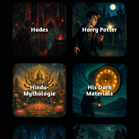
Hades
Harry Potter
Hindu-
His Dark
Mythologie
Materials