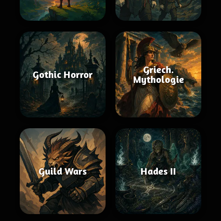
Griech.
Gothic Horror
Mythologie
Guild Wars
Hades II