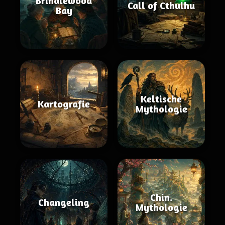
Brindlewood
Call of Cthulhu
Bay
Keltische
Kartografie
Mythologie
Chin.
Changeling
Mythologie