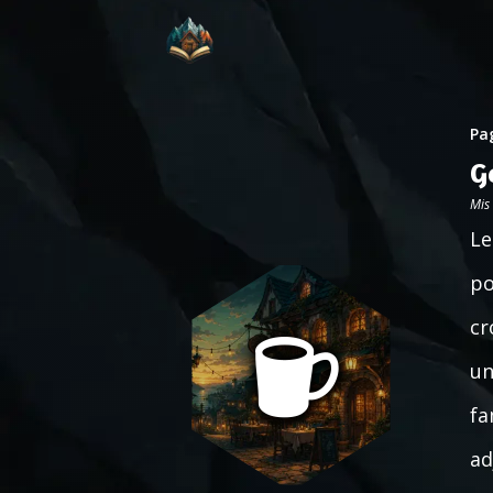
Pag
G
Mis
Le
po
cr
un
fa
ad