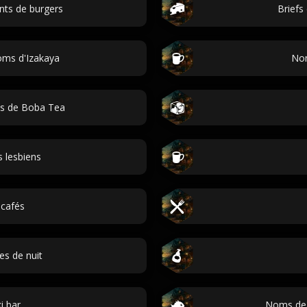
nts de burgers
Briefs 
oms d'Izakaya
Nom
s de Boba Tea
 lesbiens
cafés
s de nuit
i bar
Noms de 