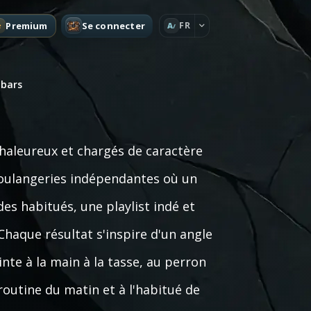
Premium
Se connecter
FR
A
 bars
aleureux et chargés de caractère
 boulangeries indépendantes où un
es habitués, une playlist indé et
Chaque résultat s'inspire d'un angle
einte à la main à la tasse, au perron
 routine du matin et à l'habitué de