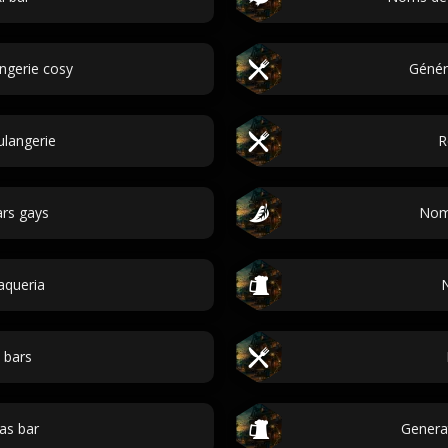
ngerie cosy
Généra
langerie
R
rs gays
Noms
aqueria
 bars
as bar
Generat