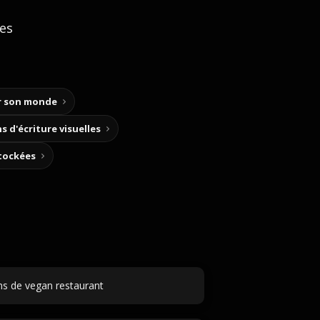
ces
ir son monde
s d'écriture visuelles
stockées
 de vegan restaurant