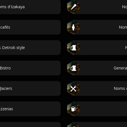
oms d'Izakaya
No
cafés
Noms
s Detroit-style
Bistro
Generat
laciers
Noms d
zzerias