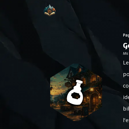
Pag
G
Mis
Le
po
co
id
bi
l'