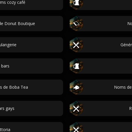
oms cozy café
de Donut Boutique
No
langerie
Généra
 bars
s de Boba Tea
Noms de 
rs gays
R
toria