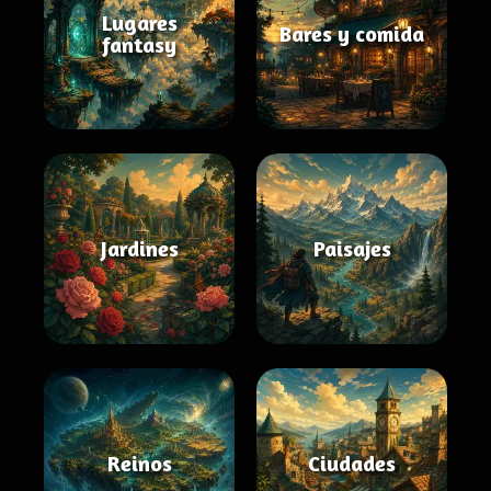
Lugares
Bares y comida
fantasy
Jardines
Paisajes
Reinos
Ciudades