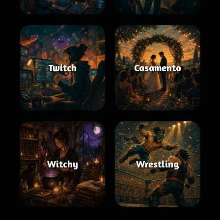
Twitch
Casamento
Witchy
Wrestling