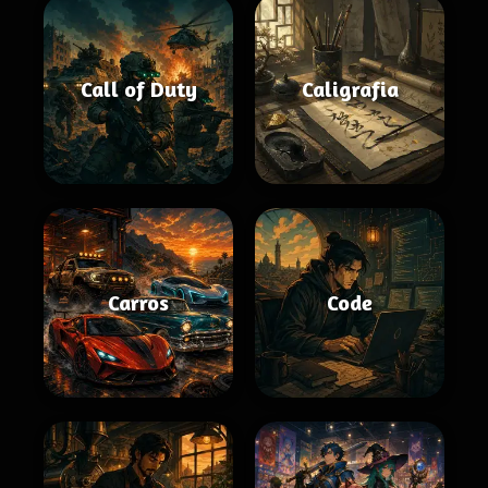
Call of Duty
Caligrafia
Carros
Code