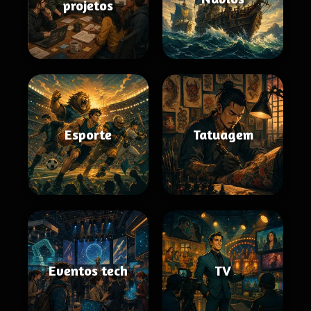
projetos
Esporte
Tatuagem
Eventos tech
TV