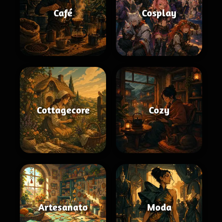
Café
Cosplay
Cottagecore
Cozy
Artesanato
Moda