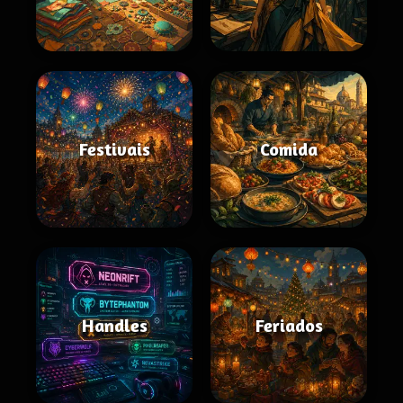
Festivais
Comida
Handles
Feriados