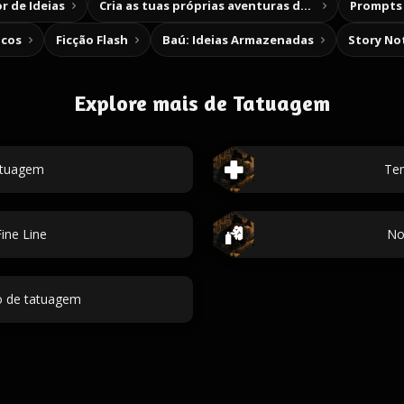
r de Ideias
Cria as tuas próprias aventuras de escolha
Prompts 
icos
Ficção Flash
Baú: Ideias Armazenadas
Story No
Explore mais de Tatuagem
atuagem
Tem
ine Line
No
o de tatuagem