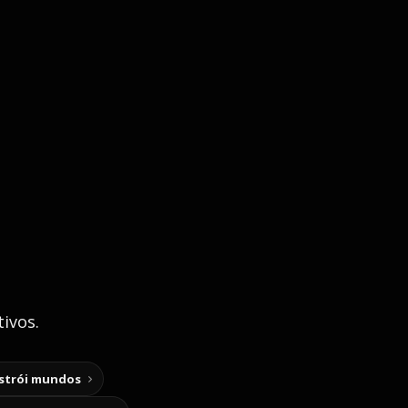
ivos.
nstrói mundos