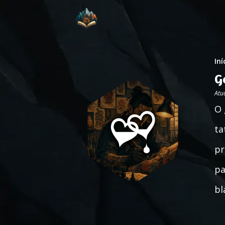
Iní
G
Atu
O 
ta
pr
pa
bl