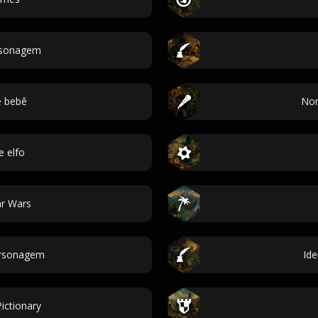
ersonagem
 bebê
Nom
 elfo
r Wars
rsonagem
Id
ictionary