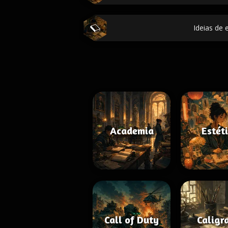
Ideias de 
Academia
Estét
Call of Duty
Caligr