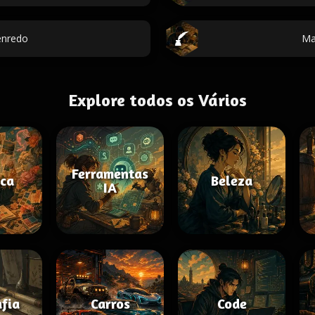
enredo
Ma
Explore todos os Vários
Ferramentas
ica
Beleza
IA
afia
Carros
Code