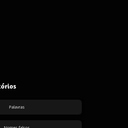
órios
Palavras
Nomes falsos