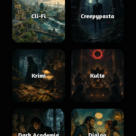
Cli-Fi
Creepypasta
Krimi
Kulte
Dark Academia
Dialog