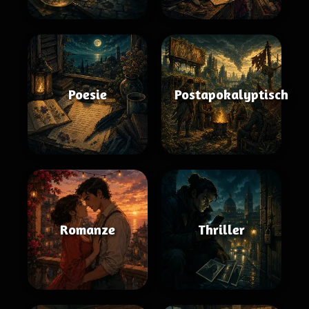
Poesie
Postapokalyptisch
Romanze
Thriller