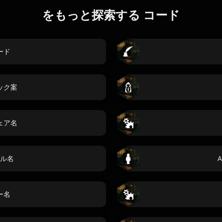
をもっと探索する コード
ード
ック案
ェア名
ル名
ー名