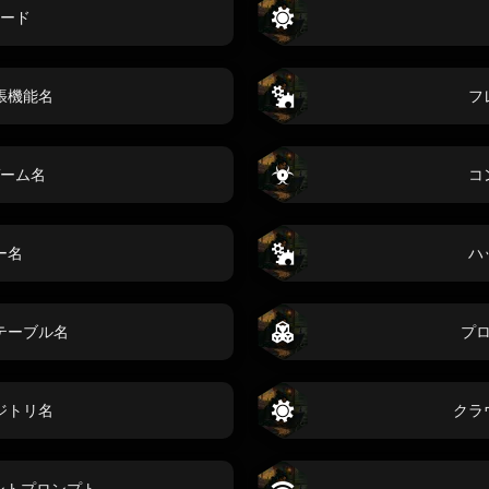
ード
張機能名
フ
ーム名
コ
ー名
ハ
テーブル名
プ
ジトリ名
クラ
デントプロンプト