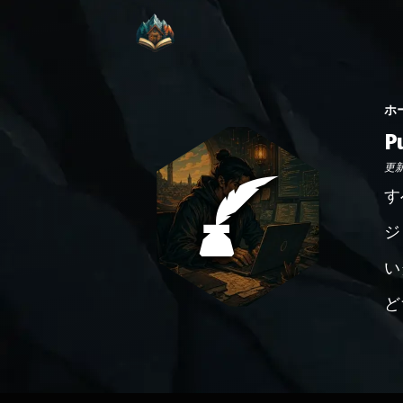
ホ
P
更新日
す
ジ
い
ど