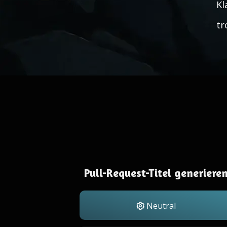
Kl
tr
Pull-Request-Titel generiere
Neutral