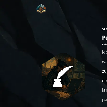
St
P
Aktu
Je
wa
zu
ei
la
pa