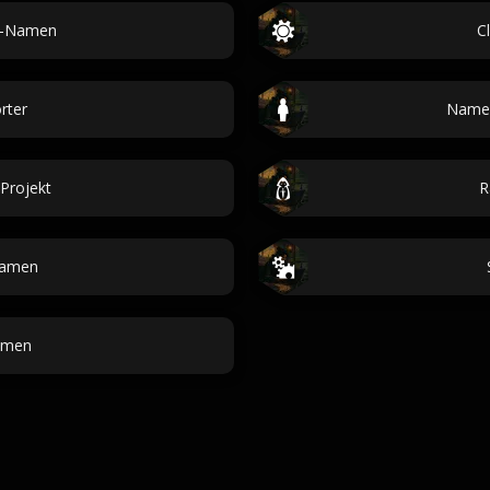
el-Namen
C
rter
Namen
Projekt
R
Namen
amen