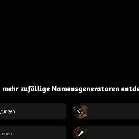
 mehr zufällige Namensgeneratoren entd
egungen
namen