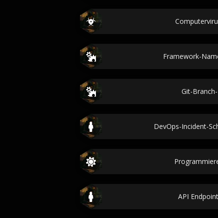
Computervir
Framework-Name
Git-Branc
DevOps-Incident-Sc
Programmier
API Endpoi