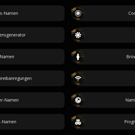
us-Namen
Co
nsgenerator
h-Namen
Bro
hreibanregungen
er-Namen
Name
nt-Namen
Prog