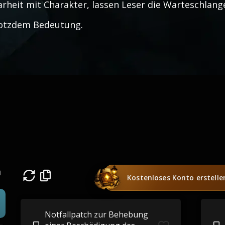
arheit mit Charakter, lassen Leser die Warteschlang
otzdem Bedeutung.
n
Kostenloses Konto erstelle
Notfallpatch zur Behebung