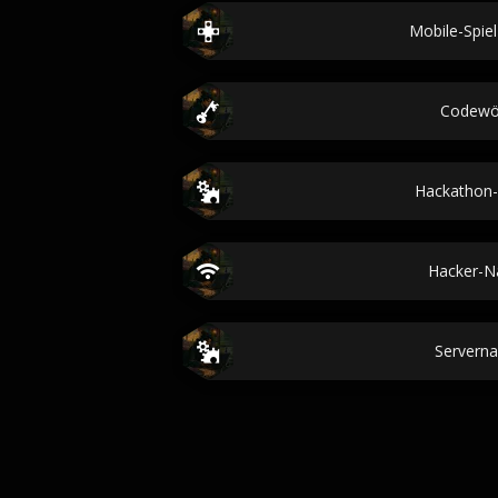
Mobile-Spi
Codewö
Hackathon-
Hacker-
Servern