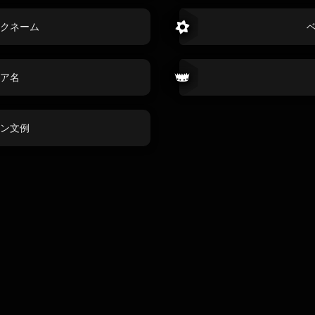
クネーム
ア名
ン文例