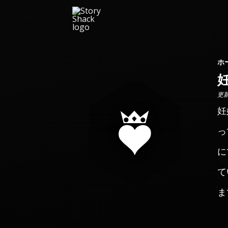
ホ
更新日
妊
っ
に
て
ま