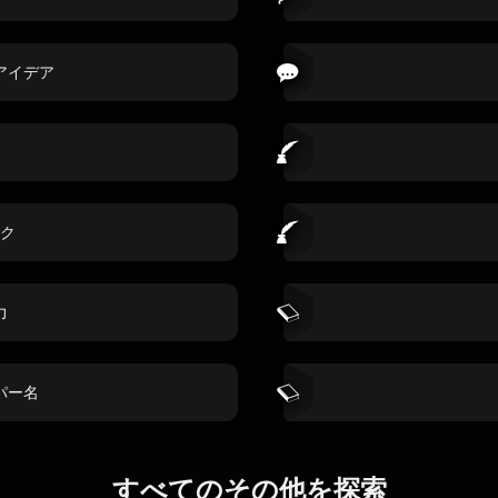
アイデア
ク
力
パー名
すべてのその他を探索