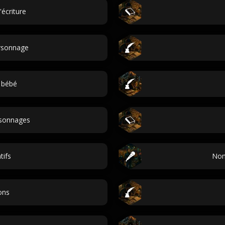
écriture
ersonnage
 bébé
sonnages
tifs
Nom
ons