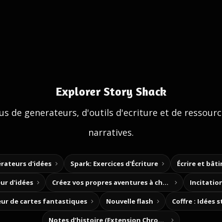
Explorer Story Shack
us de generateurs, d'outils d'ecriture et de ressour
narratives.
rateurs d'idées
Spark: Exercices d'Écriture
Écrire et bât
ur d'idées
Créez vos propres aventures à choix
Incitation
ur de cartes fantastiques
Nouvelle flash
Coffre : Idées 
Notes d’histoire (Extension Chrome)