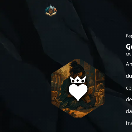
Pag
G
Mis
An
du
ce
de
da
fr