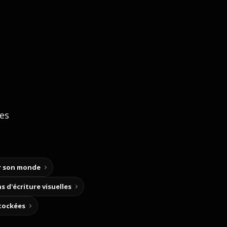
ces
ir son monde
s d'écriture visuelles
stockées