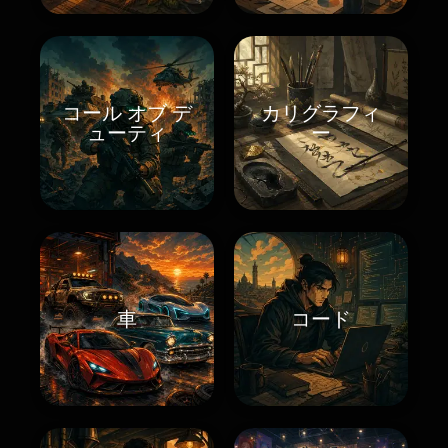
コール オブ デ
カリグラフィ
ューティ
ー
車
コード