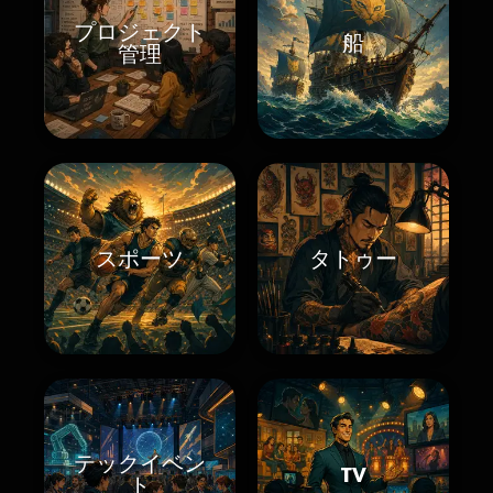
プロジェクト
船
管理
スポーツ
タトゥー
テックイベン
TV
ト