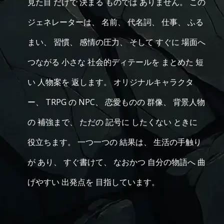
見た目 だけで 決まる ものでは ありません。 この
ジェネレーターは、 名前、 代名詞、 仕事、 ふる
まい、 習慣、 感情の圧力、 そして すぐに 場面へ
つながる 小さな 社会的ディテールを まとめた 短
い 人物案を 返します。 オリジナルキャラクタ
ー、 TRPG の NPC、 恋愛ものの 群像、 背景人物
の 補強まで、 ただの 記号に したくない ときに
役立ちます。 一つ一つの 結果は、 生活の手触り
が あり、 すぐ書けて、 なおかつ 自分の物語へ 曲
げやすい 出発点を 目指しています。