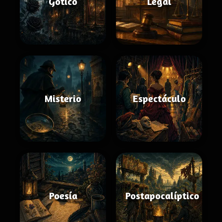
Gótico
Legal
Misterio
Espectáculo
Poesía
Postapocalíptico