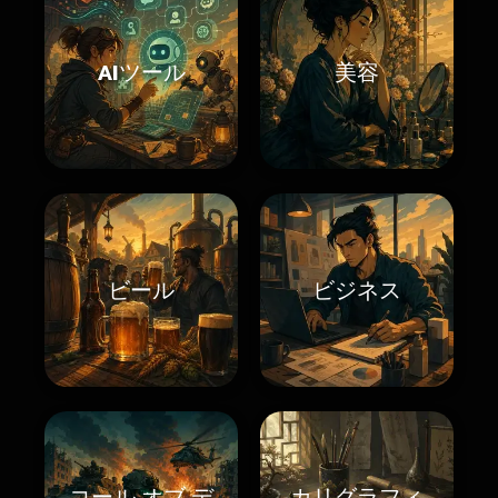
AIツール
美容
ビール
ビジネス
コール オブ デ
カリグラフィ