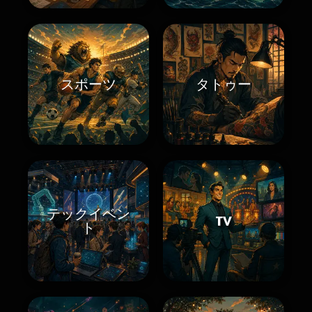
スポーツ
タトゥー
テックイベン
TV
ト