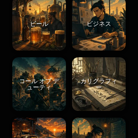
ビール
ビジネス
コール オブ デ
カリグラフィ
ューティ
ー