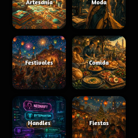
Artesanía
Moda
Festivales
Comida
Handles
Fiestas