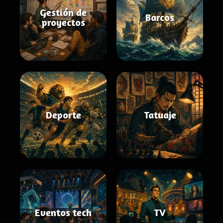
Gestión de
Barcos
proyectos
Deporte
Tatuaje
Eventos tech
TV