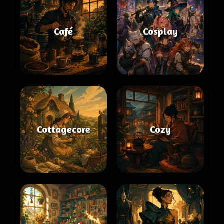
Café
Cosplay
Cottagecore
Cozy