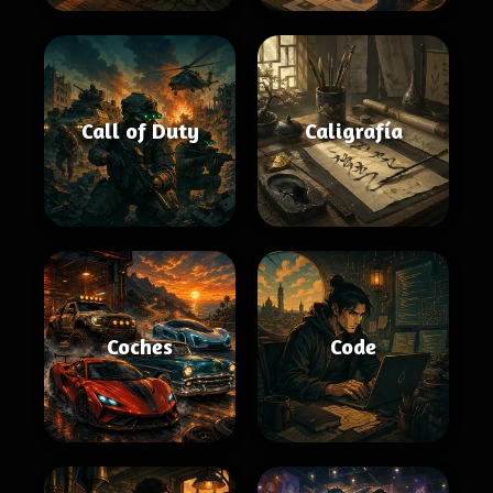
Call of Duty
Caligrafía
Coches
Code