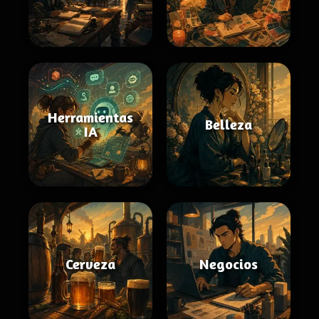
Herramientas
Belleza
IA
Cerveza
Negocios