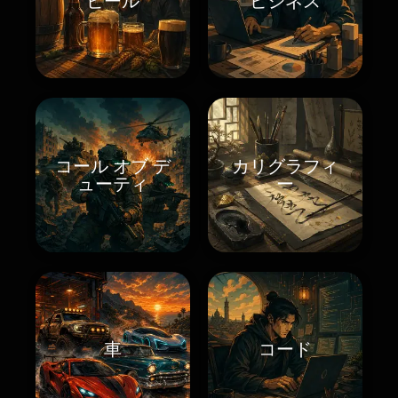
ビール
ビジネス
コール オブ デ
カリグラフィ
ューティ
ー
車
コード