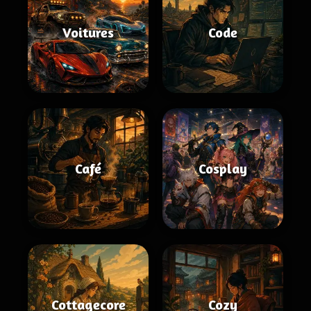
Voitures
Code
Café
Cosplay
Cottagecore
Cozy