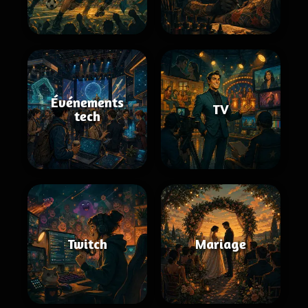
Événements
TV
tech
Twitch
Mariage