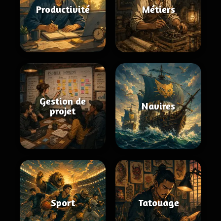
Productivité
Métiers
Gestion de
Navires
projet
Sport
Tatouage