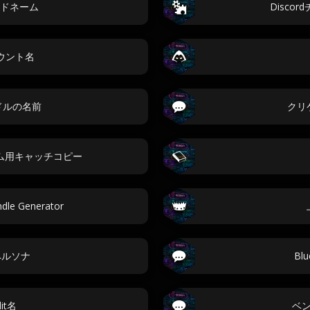
ドネーム
Disco
カウント名
ンドルの名前
クリ
ム用キャッチコピー
ndle Generator
sペルソナ
Bl
dit名
ベ