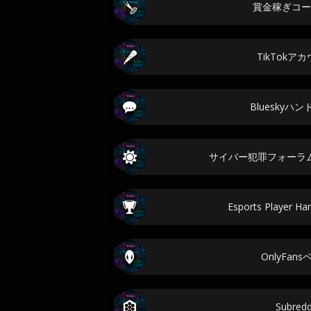
賞金稼ぎコー
TikTokア
Blueskyハ
サイバー犯罪フォーラ
Esports Player Ha
OnlyFan
Subred