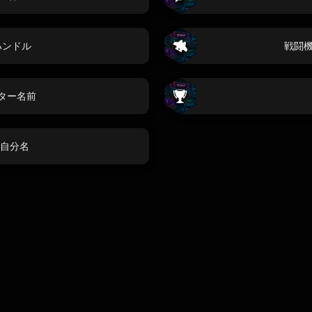
ハンドル
戦闘
バター名前
自分名