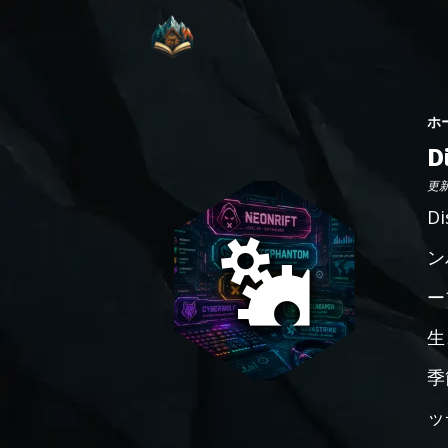
ホ
D
更新日
D
ン
ー
生
季
ッ