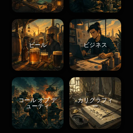
ビール
ビジネス
コール オブ デ
カリグラフィ
ューティ
ー