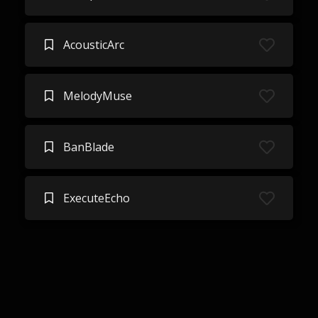
AcousticArc
MelodyMuse
BanBlade
ExecuteEcho