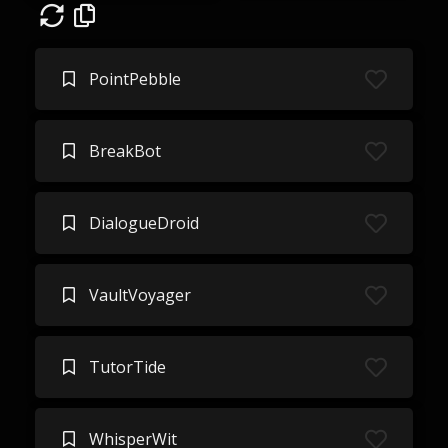
PointPebble
BreakBot
DialogueDroid
VaultVoyager
TutorTide
WhisperWit