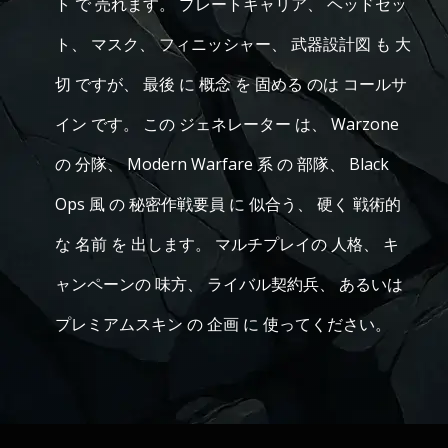
ト で 売れます。 プレートキャリア、 ヘッドセッ
ト、 マスク、 フィニッシャー、 武器設計図 も 大
切 ですが、 最後 に 概念 を 固める のは コールサ
イン です。 この ジェネレーター は、 Warzone
の 分隊、 Modern Warfare 系 の 部隊、 Black
Ops 風 の 秘密作戦要員 に 似合う、 硬く 戦術的
な 名前 を 出します。 マルチプレイの 人格、 キ
ャンペーンの 味方、 ライバル契約兵、 あるいは
プレミアムスキン の 企画 に 使ってください。