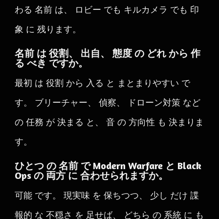
わる 名前 は、 ロビー でも キルカメラ でも 印
象 に 残ります。
名前 は 役割、 出自、 態度 の どれ から 作
る べき ですか。
最初 は 役割 から 入る と まとまりやすい で
す。 ブリーチャー、 偵察、 ドローン対策 など
の 任務 が 決まる と、 音 の 方向性 も 決まりま
す。
ひとつ の 名前 で Modern Warfare と Black
Ops の 両方 に 合わせられますか。
可能 です。 現実味 を 保ちつつ、 少し だけ 諜
報的 な 不穏さ を 足せば、 どちら の 系統 に も