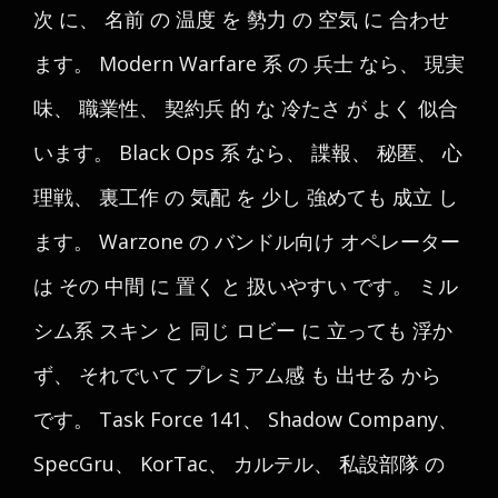
次 に、 名前 の 温度 を 勢力 の 空気 に 合わせ
ます。 Modern Warfare 系 の 兵士 なら、 現実
味、 職業性、 契約兵 的 な 冷たさ が よく 似合
います。 Black Ops 系 なら、 諜報、 秘匿、 心
理戦、 裏工作 の 気配 を 少し 強めても 成立 し
ます。 Warzone の バンドル向け オペレーター
は その 中間 に 置く と 扱いやすい です。 ミル
シム系 スキン と 同じ ロビー に 立っても 浮か
ず、 それでいて プレミアム感 も 出せる から
です。 Task Force 141、 Shadow Company、
SpecGru、 KorTac、 カルテル、 私設部隊 の