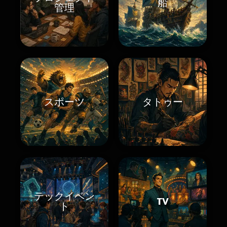
船
管理
スポーツ
タトゥー
テックイベン
TV
ト