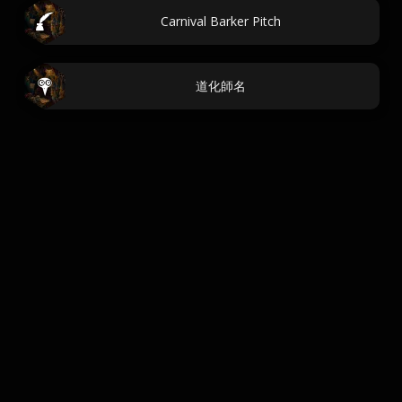
Carnival Barker Pitch
道化師名