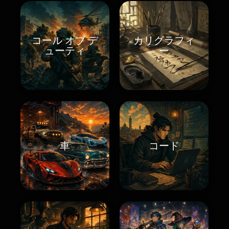
コール オブ デ
カリグラフィ
ューティ
ー
車
コード