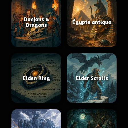
Donjons &
Égypte antique
Dragons
Elden Ring
Elder Scrolls