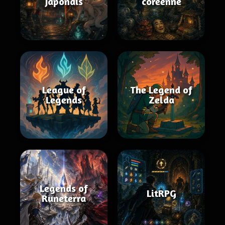
japonais
coréenne
League of
The Legend of
Legends
Zelda
Legends of
LitRPG
Runeterra