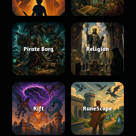
Pirate Borg
Religion
Rift
RuneScape