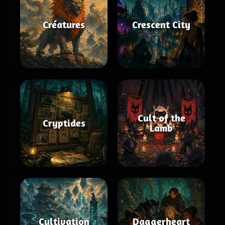
Créatures
Crescent City
Cult of the
Cryptides
Lamb
Cultivation
Daggerheart