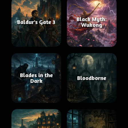
Black Myth:
Baldur's Gate 3
Wukong
Blades in the
Bloodborne
Dark