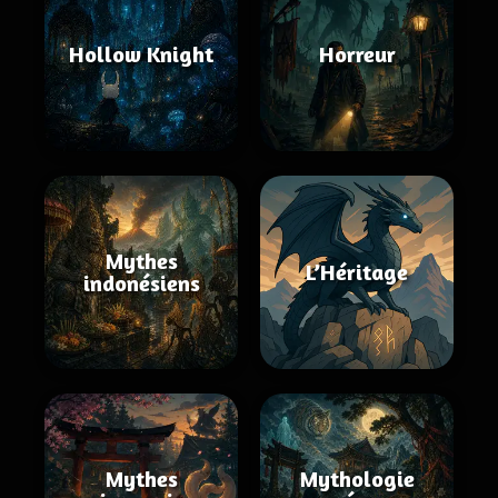
Hollow Knight
Horreur
Mythes
L’Héritage
indonésiens
Mythes
Mythologie