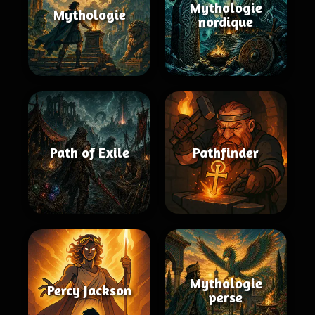
Mythologie
Mythologie
nordique
Path of Exile
Pathfinder
Mythologie
Percy Jackson
perse