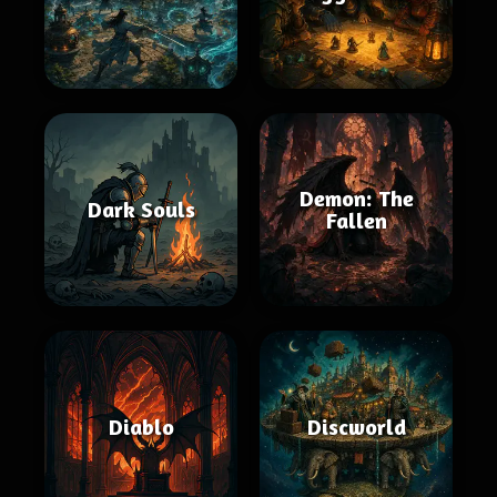
Demon: The
Dark Souls
Fallen
Diablo
Discworld