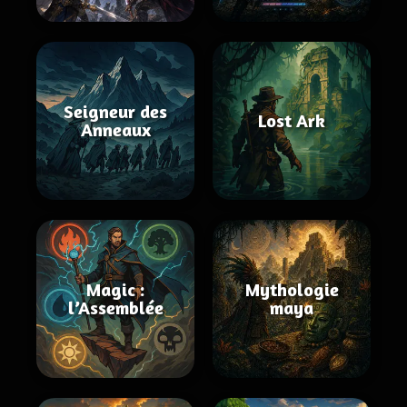
Seigneur des
Lost Ark
Anneaux
Magic :
Mythologie
l’Assemblée
maya