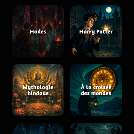
Hades
Harry Potter
Mythologie
À la croisée
hindoue
des mondes