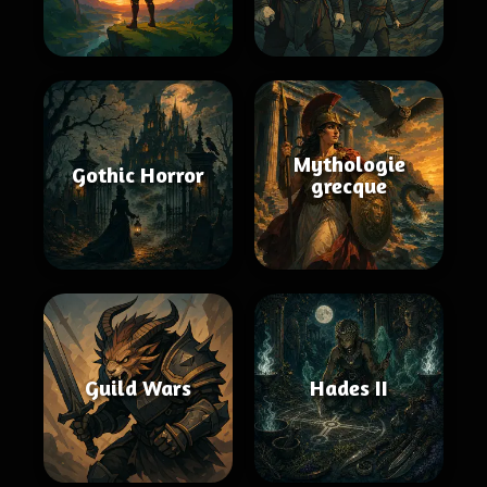
Mythologie
Gothic Horror
grecque
Guild Wars
Hades II