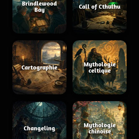
Brindlewood
Call of Cthulhu
Bay
Mythologie
Cartographie
celtique
Mythologie
Changeling
chinoise