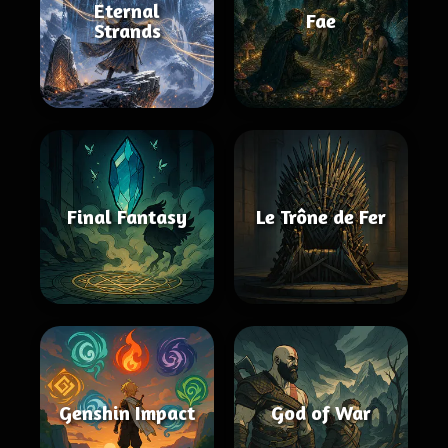
Eternal
Fae
Strands
Final Fantasy
Le Trône de Fer
Genshin Impact
God of War