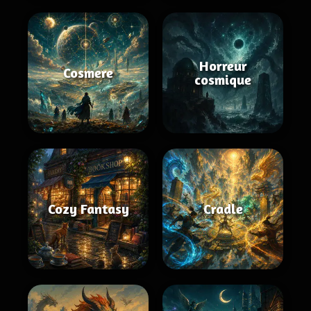
Horreur
Cosmere
cosmique
Cozy Fantasy
Cradle