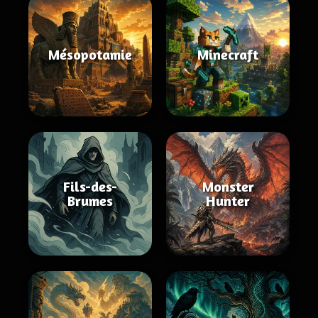
Mésopotamie
Minecraft
Fils-des-
Monster
Brumes
Hunter