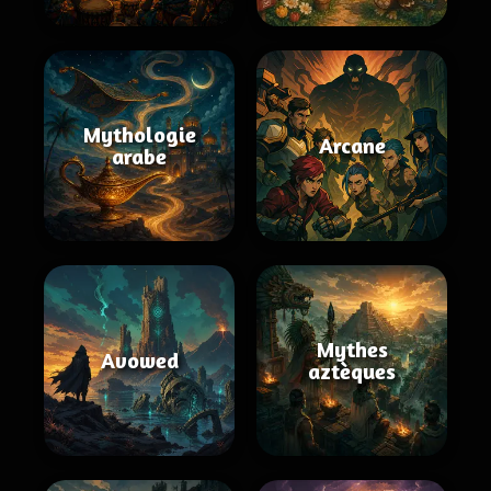
Mythologie
Arcane
arabe
Mythes
Avowed
aztèques