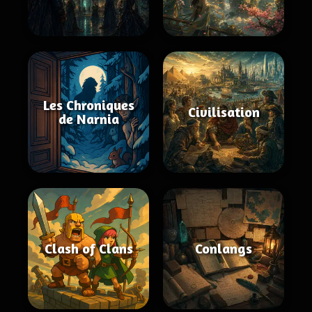
Les Chroniques
Civilisation
de Narnia
Clash of Clans
Conlangs