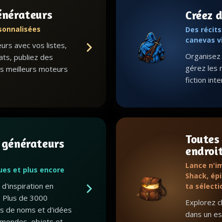
énérateurs
Créez d
sonnalisées
Des récit
canevas v
rs avec vos listes,
Organisez l
ats, publiez des
gérez les 
s meilleurs moteurs
fiction int
Toutes
 générateurs
endroi
Lance n'i
gues et plus encore
Shack, épi
d'inspiration en
ta sélecti
 Plus de 3000
Explorez c
ts de noms et d'idées
dans un esp
mondes, objets et