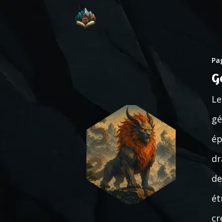
Pag
G
Le
gé
ép
dr
de
ét
cr