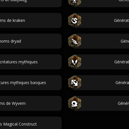
oms de kraken
Générat
 noms dryad
Géné
créatures mythiques
Générat
tures mythiques basques
Généra
oms de Wyvern
Génér
s Magical Construct