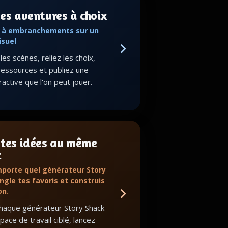
es aventures à choix
s à embranchements sur un
isuel
es scènes, reliez les choix,
ressources et publiez une
eractive que l'on peut jouer.
 tes idées au même
t
mporte quel générateur Story
ngle tes favoris et construis
on.
haque générateur Story Shack
ace de travail ciblé, lancez