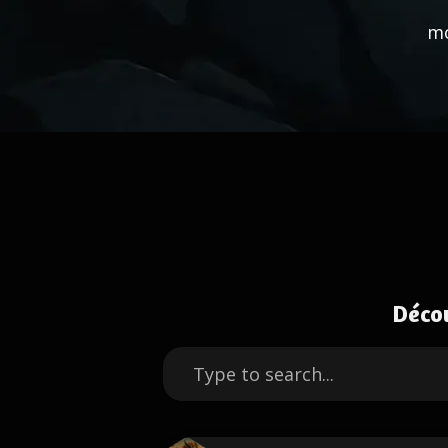
mo
Déco