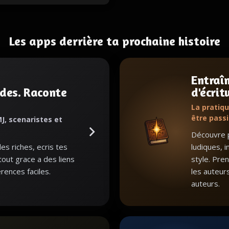
Les apps derrière ta prochaine histoire
Entraî
des. Raconte
d'écrit
.
La pratiqu
être pass
J, scenaristes et
Découvre p
s riches, ecris tes
ludiques, i
 tout grace a des liens
style. Pre
rences faciles.
les auteur
auteurs.