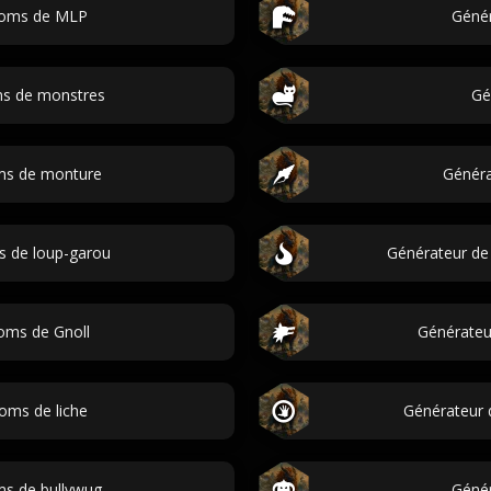
noms de MLP
Géné
ms de monstres
Gé
ms de monture
Généra
s de loup-garou
Générateur de
oms de Gnoll
Générate
oms de liche
Générateur 
ms de bullywug
Génér