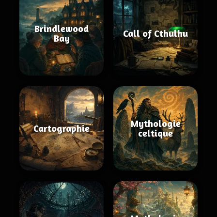
Brindlewood
Call of Cthulhu
Bay
Mythologie
Cartographie
celtique