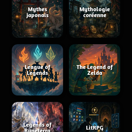
Mythes
Mythologie
japonais
coréenne
League of
The Legend of
Legends
Zelda
Legends of
LitRPG
Runeterra