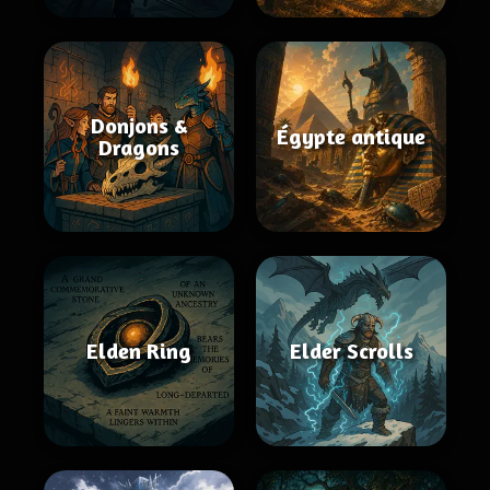
Donjons &
Égypte antique
Dragons
Elden Ring
Elder Scrolls