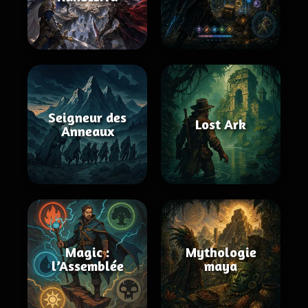
Seigneur des
Lost Ark
Anneaux
Magic :
Mythologie
l’Assemblée
maya