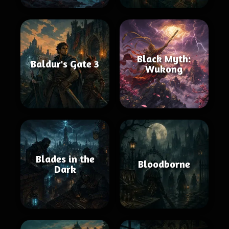
Black Myth:
Baldur's Gate 3
Wukong
Blades in the
Bloodborne
Dark