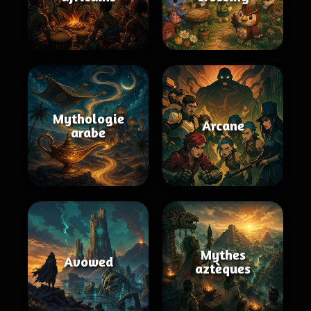
Mythologie
Arcane
arabe
Mythes
Avowed
aztèques