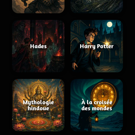
Hades
Harry Potter
Mythologie
À la croisée
hindoue
des mondes