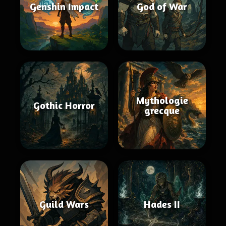
Genshin Impact
God of War
Mythologie
Gothic Horror
grecque
Guild Wars
Hades II