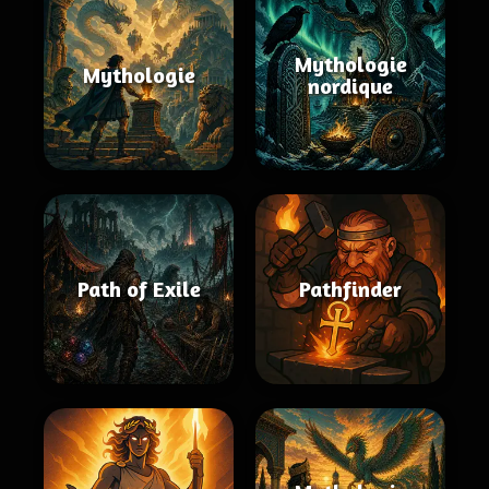
Mythologie
Mythologie
nordique
Path of Exile
Pathfinder