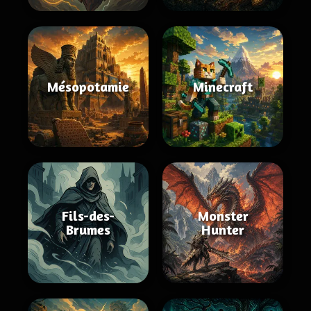
Mésopotamie
Minecraft
Fils-des-
Monster
Brumes
Hunter