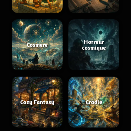
Horreur
Cosmere
cosmique
Cozy Fantasy
Cradle