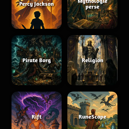
Mythologie
Percy Jackson
perse
Pirate Borg
Religion
Rift
RuneScape