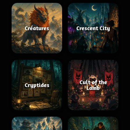
Créatures
Crescent City
Cult of the
Cryptides
Lamb