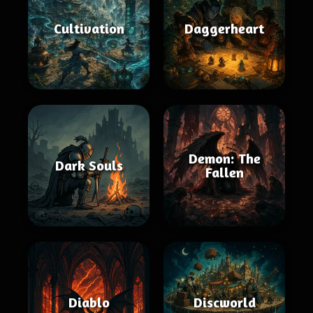
Cultivation
Daggerheart
Demon: The
Dark Souls
Fallen
Diablo
Discworld