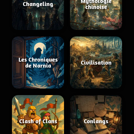
Mythologie
Changeling
chinoise
Les Chroniques
Civilisation
de Narnia
Clash of Clans
Conlangs