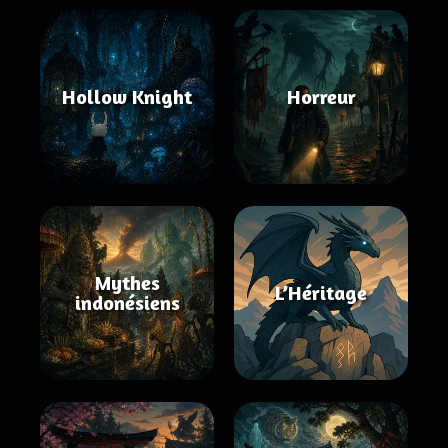
Hollow Knight
Horreur
Mythes
L’Héritage
indonésiens