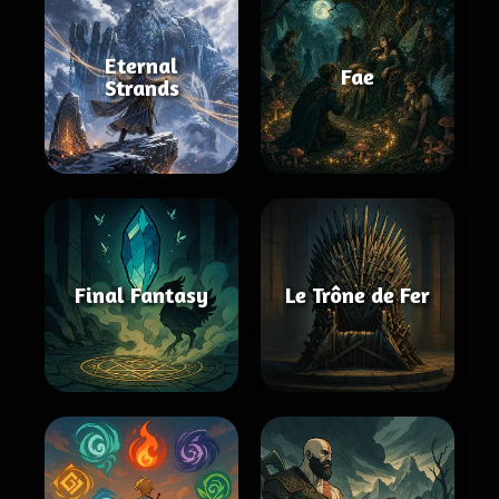
Eternal
Fae
Strands
Final Fantasy
Le Trône de Fer