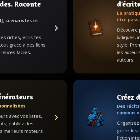
des. Raconte
d'écrit
.
La pratiqu
être pass
J, scenaristes et
Découvre p
s riches, ecris tes
ludiques, i
 tout grace a des liens
style. Pre
rences faciles.
les auteur
auteurs.
énérateurs
Créez d
sonnalisées
Des récit
canevas v
rs avec vos listes,
Organisez l
ats, publiez des
gérez les 
s meilleurs moteurs
fiction int