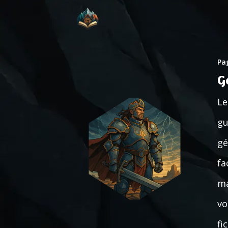
Pag
G
Le
gu
gé
fa
ma
vo
fi