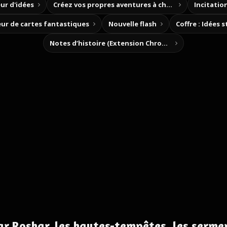
ur d'idées
Créez vos propres aventures à choix
Incitation
ur de cartes fantastiques
Nouvelle flash
Coffre : Idées 
Notes d’histoire (Extension Chrome)
r Roshar, les hautes-tempêtes, les sermen