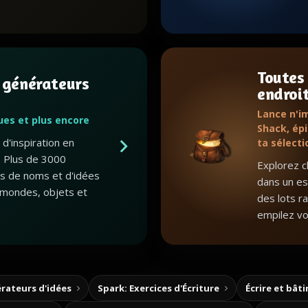
Toutes
 générateurs
endroi
Lance n'i
gues et plus encore
Shack, épi
d'inspiration en
ta sélecti
 Plus de 3000
Explorez c
ts de noms et d'idées
dans un esp
mondes, objets et
des lots r
empilez vo
rateurs d'idées
Spark: Exercices d'Écriture
Écrire et bât