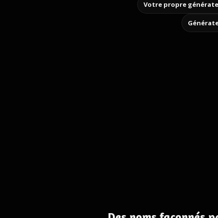
Votre propre générate
Générate
Des noms façonnés pa