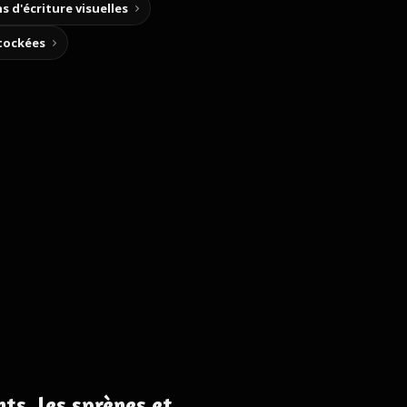
s d'écriture visuelles
stockées
ts, les sprènes et