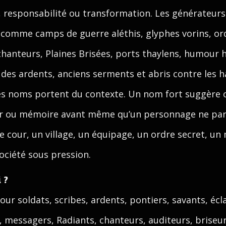
e, responsabilité ou transformation. Les générateurs
s comme camps de guerre aléthis, glyphes vorins, ord
chanteurs, Plaines Brisées, ports thaylens, humour h
r des ardents, anciens serments et abris contre les 
s noms portent du contexte. Un nom fort suggère ori
r ou mémoire avant même qu’un personnage ne parle.
e cour, un village, un équipage, un ordre secret, u
ociété sous pression.
 ?
our soldats, scribes, ardents, pontiers, savants, écla
 messagers, Radiants, chanteurs, auditeurs, briseu