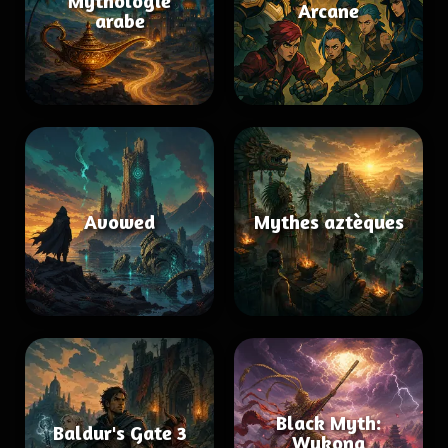
Mythologie
Arcane
arabe
Avowed
Mythes aztèques
Black Myth:
Baldur's Gate 3
Wukong