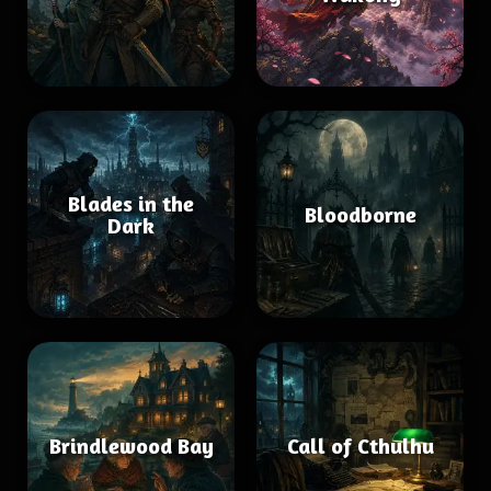
Blades in the
Bloodborne
Dark
Brindlewood Bay
Call of Cthulhu