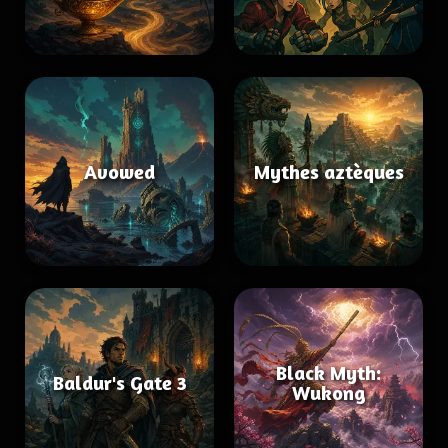
Avowed
Mythes aztèques
Black Myth:
Baldur's Gate 3
Wukong