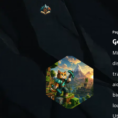
Pag
G
Mi
di
tr
ai
bi
lo
Ut