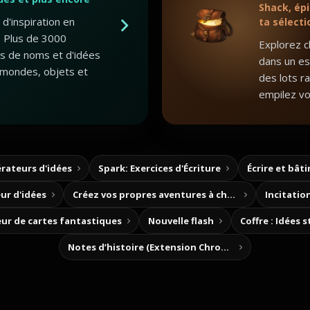
Shack, épi
d'inspiration en
ta sélecti
 Plus de 3000
Explorez c
ts de noms et d'idées
dans un esp
mondes, objets et
des lots r
empilez vo
rateurs d'idées
Spark: Exercices d'Écriture
Écrire et bât
ur d'idées
Créez vos propres aventures à choix
Incitation
ur de cartes fantastiques
Nouvelle flash
Coffre : Idées 
Notes d’histoire (Extension Chrome)