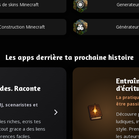
 de skins Minecraft
Generateur
Construction Minecraft
Générateur
Les apps derrière ta prochaine histoire
Entraî
des. Raconte
d'écrit
.
La pratiqu
être pass
J, scenaristes et
Découvre p
s riches, ecris tes
ludiques, i
 tout grace a des liens
style. Pre
rences faciles.
les auteur