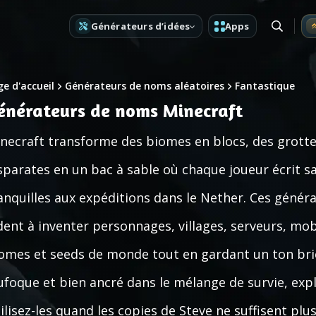
Générateurs d’idées
Apps
e d'accueil
Générateurs de noms aléatoires
Fantastique
énérateurs de noms Minecraft
necraft transforme des biomes en blocs, des grott
sparates en un bac à sable où chaque joueur écrit s
anquilles aux expéditions dans le Nether. Ces géné
dent à inventer personnages, villages, serveurs, mo
omes et seeds de monde tout en gardant un ton bri
ufoque et bien ancré dans le mélange de survie, expl
ilisez-les quand les copies de Steve ne suffisent pl