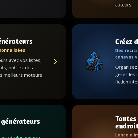
auteurs.
énérateurs
Créez d
sonnalisées
Des récit
canevas v
rs avec vos listes,
Organisez l
ats, publiez des
gérez les 
s meilleurs moteurs
fiction int
Toutes
 générateurs
endroi
Lance n'i
gues et plus encore