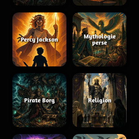
Mythologie
Percy Jackson
perse
Pirate Borg
Religion