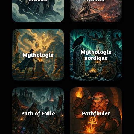
Mythologie
Mythologie
nordique
Path of Exile
Pathfinder