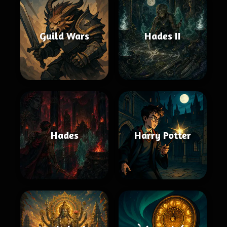
Guild Wars
Hades II
Hades
Harry Potter