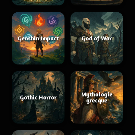
Genshin Impact
God of War
Mythologie
Gothic Horror
grecque