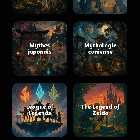
Mythes
Mythologie
japonais
coréenne
League of
The Legend of
Legends
Zelda