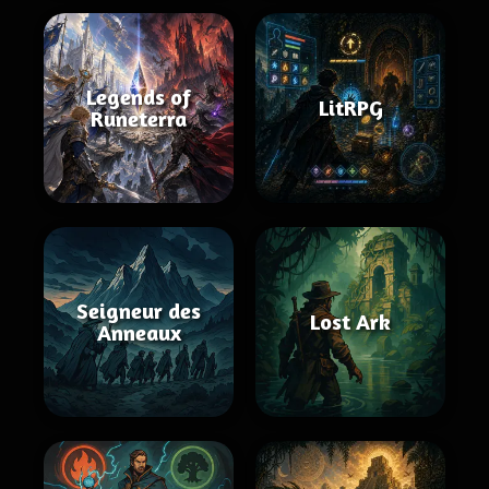
Legends of
LitRPG
Runeterra
Seigneur des
Lost Ark
Anneaux