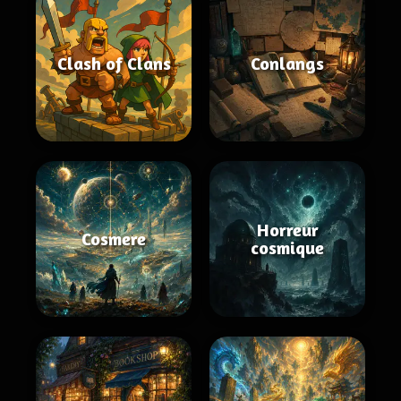
Clash of Clans
Conlangs
Horreur
Cosmere
cosmique