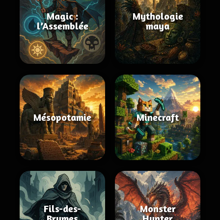
Magic :
Mythologie
l’Assemblée
maya
Mésopotamie
Minecraft
Fils-des-
Monster
Brumes
Hunter