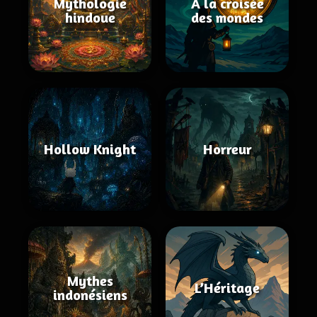
Mythologie
À la croisée
hindoue
des mondes
Hollow Knight
Horreur
Mythes
L’Héritage
indonésiens