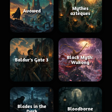
Mythes
Avowed
aztèques
Black Myth:
Baldur's Gate 3
Wukong
Blades in the
Bloodborne
Dark