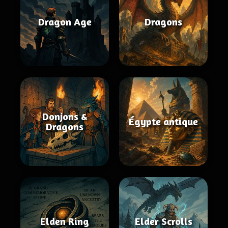
Dragon Age
Dragons
Donjons &
Égypte antique
Dragons
Elden Ring
Elder Scrolls