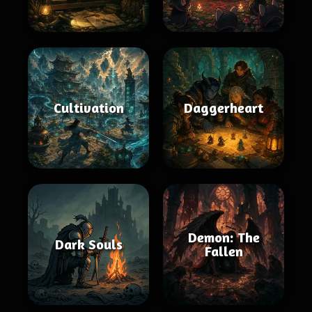
Cultivation
Daggerheart
Demon: The
Dark Souls
Fallen