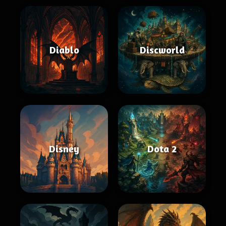
Diablo
Discworld
Disney
Dota 2