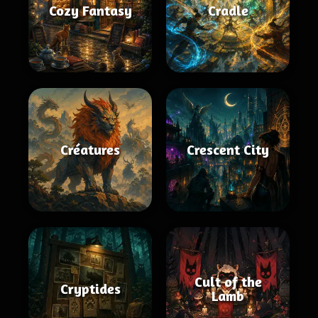
Cozy Fantasy
Cradle
Créatures
Crescent City
Cult of the
Cryptides
Lamb