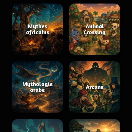
Mythes
Animal
africains
Crossing
Mythologie
Arcane
arabe