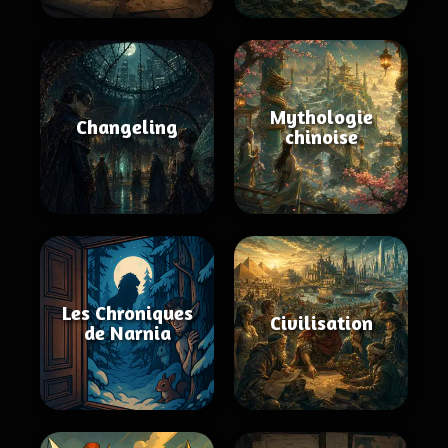
Mythologie
Changeling
chinoise
Les Chroniques
Civilisation
de Narnia