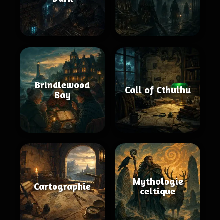
Brindlewood
Call of Cthulhu
Bay
Mythologie
Cartographie
celtique