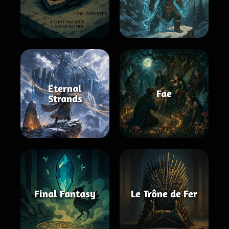
Eternal
Fae
Strands
Final Fantasy
Le Trône de Fer