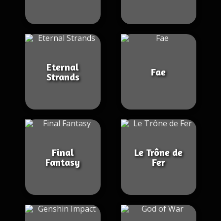
Eternal
Fae
Strands
Final
Le Trône de
Fantasy
Fer