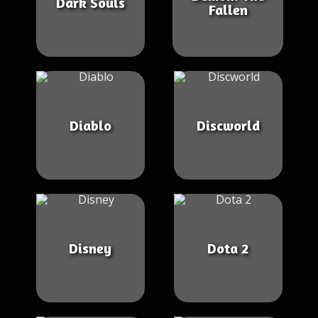
Dark Souls
Fallen
Diablo
Discworld
Disney
Dota 2