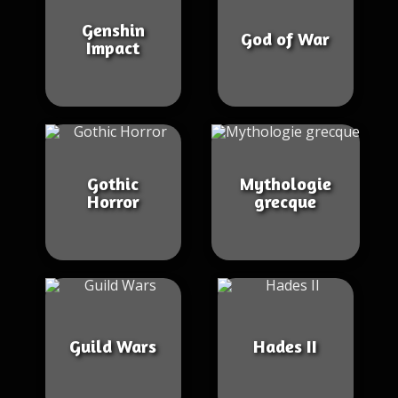
Genshin
God of War
Impact
Gothic
Mythologie
Horror
grecque
Guild Wars
Hades II