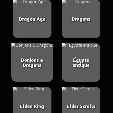
Dragon Age
Dragons
Donjons &
Égypte
Dragons
antique
Elden Ring
Elder Scrolls