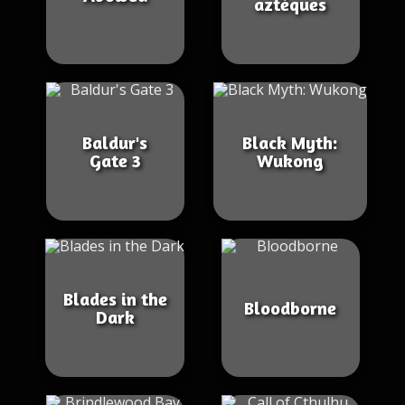
aztèques
Baldur's
Black Myth:
Gate 3
Wukong
Blades in the
Bloodborne
Dark