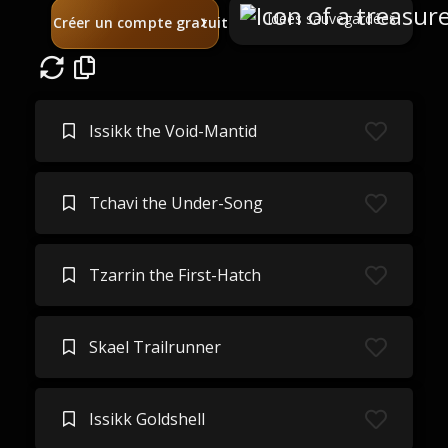
Idées sauvegardées
Créer un compte gratuit
Issikk the Void-Mantid
Tchavi the Under-Song
Tzarrin the First-Hatch
Skael Trailrunner
Issikk Goldshell