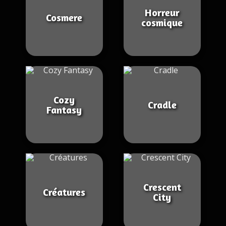
Horreur
Cosmere
cosmique
Cozy
Cradle
Fantasy
Crescent
Créatures
City