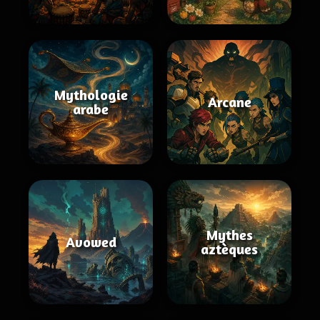
Mythologie
Arcane
arabe
Mythes
Avowed
aztèques