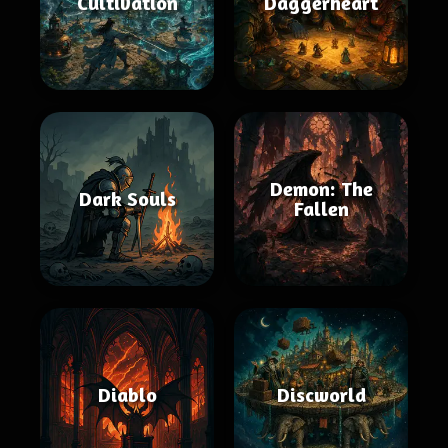
Cultivation
Daggerheart
Demon: The
Dark Souls
Fallen
Diablo
Discworld