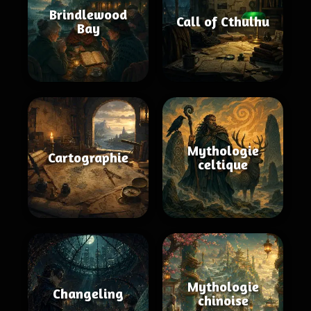
Brindlewood
Call of Cthulhu
Bay
Mythologie
Cartographie
celtique
Mythologie
Changeling
chinoise