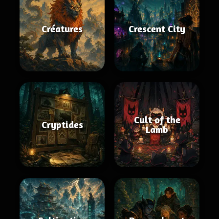
Créatures
Crescent City
Cult of the
Cryptides
Lamb