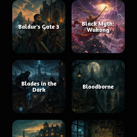
Black Myth:
Baldur's Gate 3
Wukong
Blades in the
Bloodborne
Dark