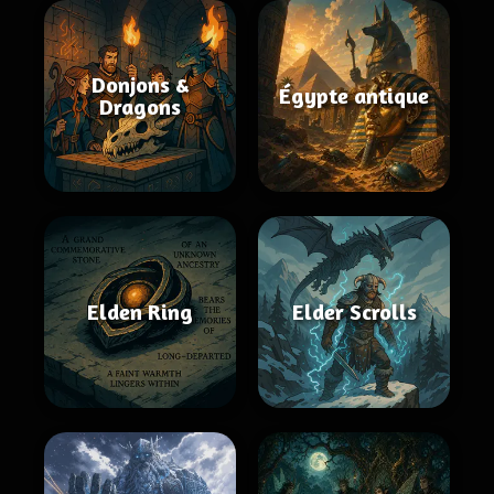
Donjons &
Égypte antique
Dragons
Elden Ring
Elder Scrolls