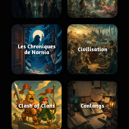
Les Chroniques
Civilisation
de Narnia
Clash of Clans
Conlangs