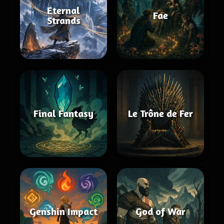
Eternal
Fae
Strands
Final Fantasy
Le Trône de Fer
Genshin Impact
God of War