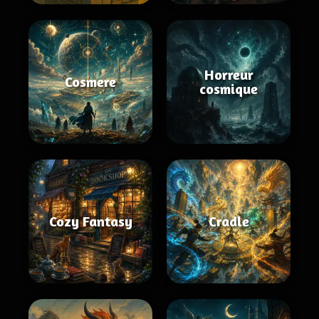
Horreur
Cosmere
cosmique
Cozy Fantasy
Cradle