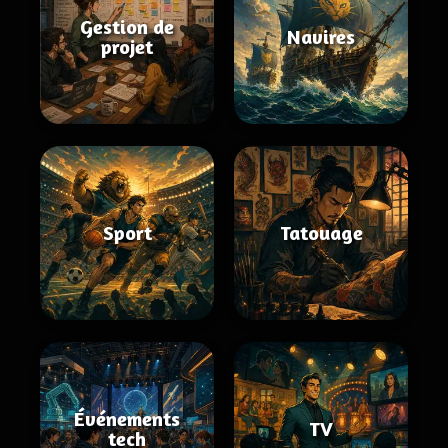
Gestion de
Navires
projet
Sport
Tatouage
Événements
TV
tech