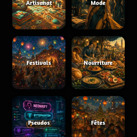
Artisanat
Mode
Festivals
Nourriture
Pseudos
Fêtes