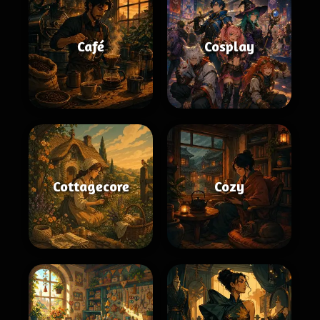
Café
Cosplay
Cottagecore
Cozy