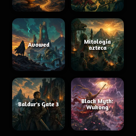
Mitología
Avowed
azteca
Black Myth:
Baldur's Gate 3
Wukong