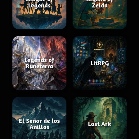
Legends
Zelda
Legends of
LitRPG
Runeterra
El Señor de los
Lost Ark
Anillos