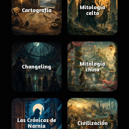
Mitología
Cartografía
celta
Mitología
Changeling
china
Las Crónicas de
Civilización
Narnia