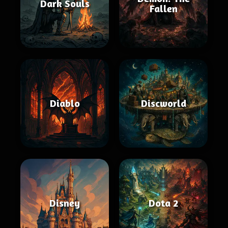
Dark Souls
Fallen
Diablo
Discworld
Disney
Dota 2