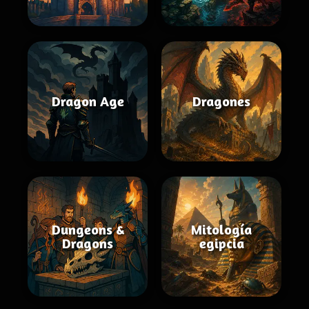
Dragon Age
Dragones
Dungeons &
Mitología
Dragons
egipcia