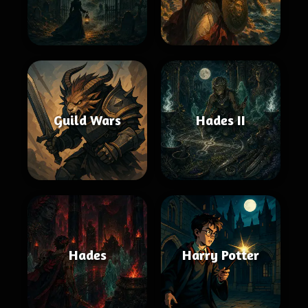
Guild Wars
Hades II
Hades
Harry Potter