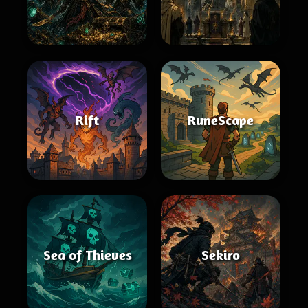
Rift
RuneScape
Sea of Thieves
Sekiro