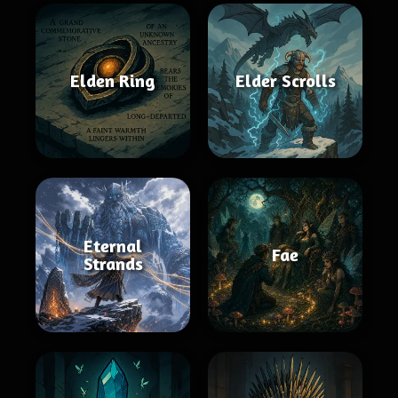
Elden Ring
Elder Scrolls
Eternal
Fae
Strands