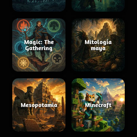
Magic: The
Mitología
Gathering
maya
Mesopotamia
Minecraft