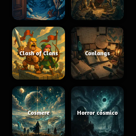
Clash of Clans
Conlangs
Cosmere
Horror cósmico