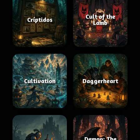
Cult of the
Críptidos
Lamb
Cultivation
Daggerheart
Demon: The