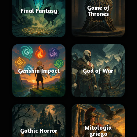
Game of
Final Fantasy
Thrones
Genshin Impact
God of War
Mitología
Gothic Horror
griega