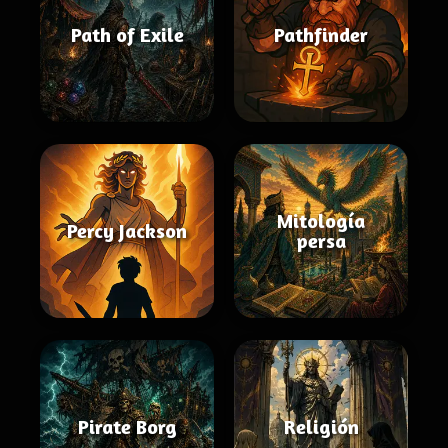
Path of Exile
Pathfinder
Mitología
Percy Jackson
persa
Pirate Borg
Religión