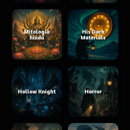
Mitología
His Dark
hindú
Materials
Hollow Knight
Horror