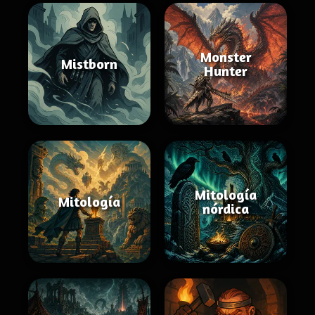
Monster
Mistborn
Hunter
Mitología
Mitología
nórdica