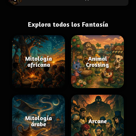
Explora todos los Fantasía
Mitología
Animal
africana
Crossing
Mitología
Arcane
árabe