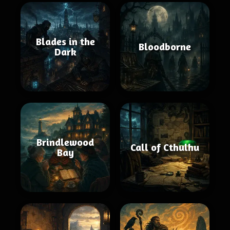
Blades in the
Bloodborne
Dark
Brindlewood
Call of Cthulhu
Bay