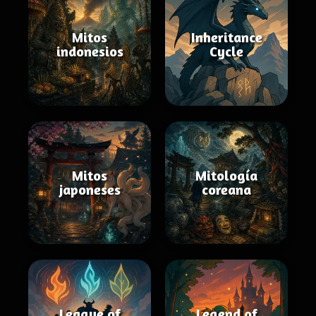
Mitos
Inheritance
indonesios
Cycle
Mitos
Mitología
japoneses
coreana
League of
Legend of