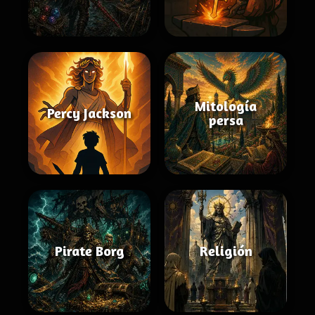
Mitología
Percy Jackson
persa
Pirate Borg
Religión