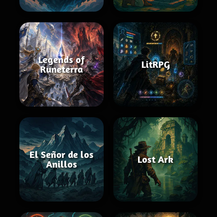
Legends of
LitRPG
Runeterra
El Señor de los
Lost Ark
Anillos