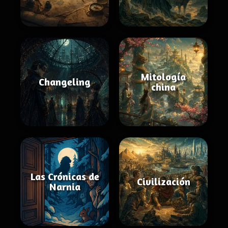
Mitología
Changeling
china
Las Crónicas de
Civilización
Narnia