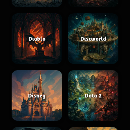
Diablo
Discworld
Disney
Dota 2