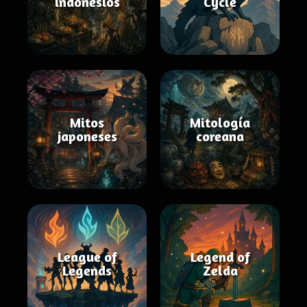
indonesios
Cycle
Mitos
Mitología
japoneses
coreana
League of
Legend of
Legends
Zelda