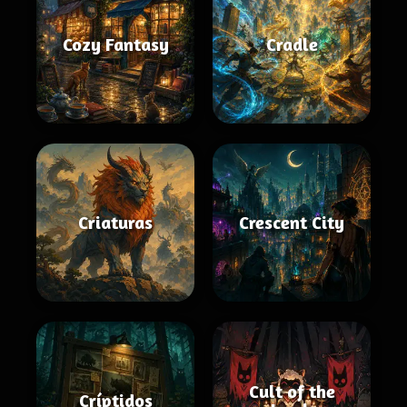
Cozy Fantasy
Cradle
Criaturas
Crescent City
Cult of the
Críptidos