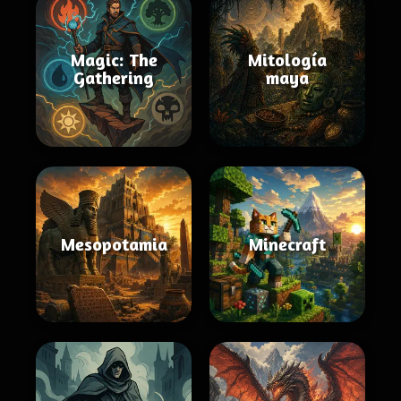
Magic: The
Mitología
Gathering
maya
Mesopotamia
Minecraft