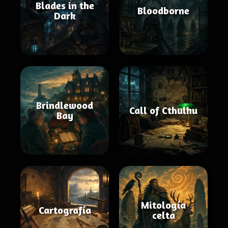
Blades in the
Bloodborne
Dark
Brindlewood
Call of Cthulhu
Bay
Mitología
Cartografía
celta