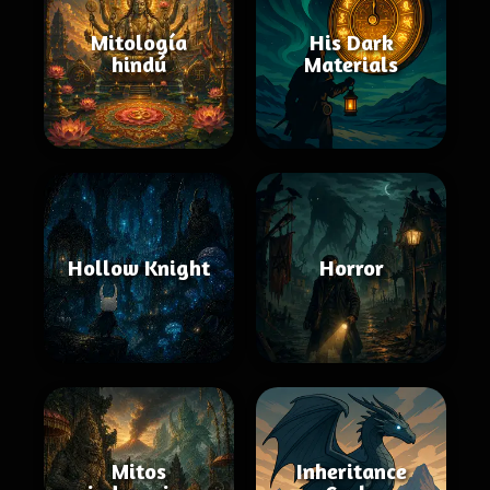
Mitología
His Dark
hindú
Materials
Hollow Knight
Horror
Mitos
Inheritance