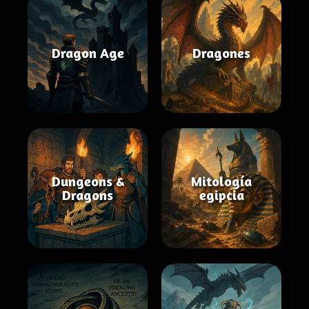
Dragon Age
Dragones
Dungeons &
Mitología
Dragons
egipcia