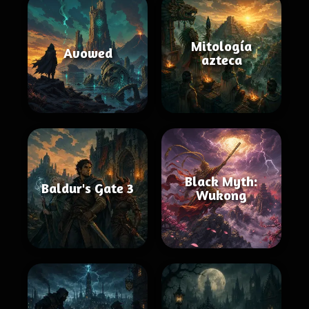
Mitología
Avowed
azteca
Black Myth:
Baldur's Gate 3
Wukong