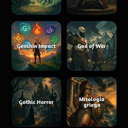
Genshin Impact
God of War
Mitología
Gothic Horror
griega