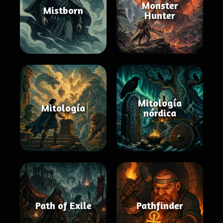
Monster
Mistborn
Hunter
Mitología
Mitología
nórdica
Path of Exile
Pathfinder