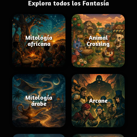
Explora todos los Fantasía
Mitología
Animal
africana
Crossing
Mitología
Arcane
árabe