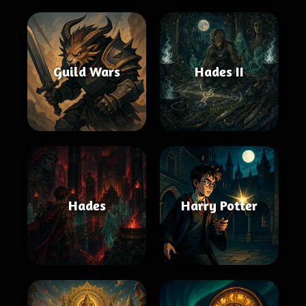
Guild Wars
Hades II
Hades
Harry Potter