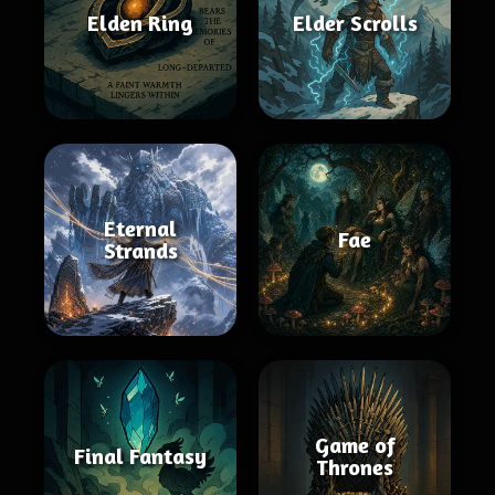
Elden Ring
Elder Scrolls
Eternal
Fae
Strands
Game of
Final Fantasy
Thrones