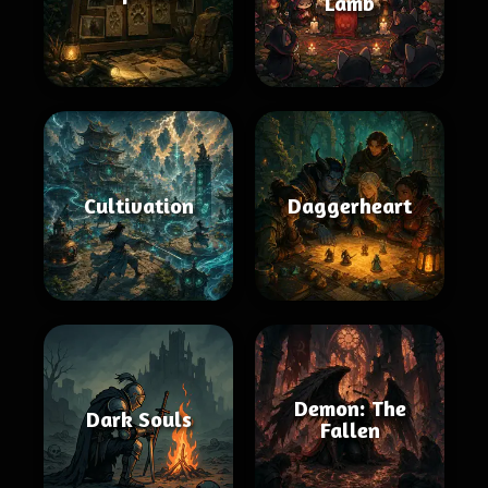
Lamb
Cultivation
Daggerheart
Demon: The
Dark Souls
Fallen