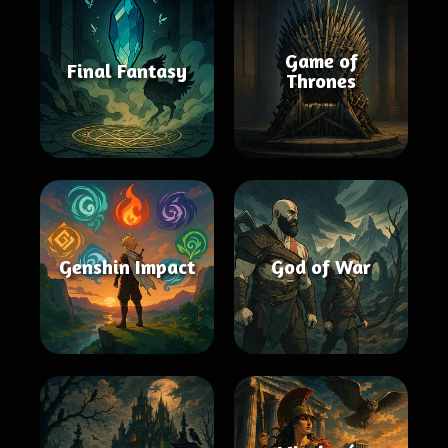
Game of
Final Fantasy
Thrones
Genshin Impact
God of War