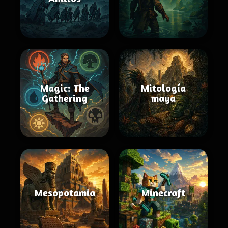
Magic: The
Mitología
Gathering
maya
Mesopotamia
Minecraft