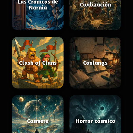
Las Crónicas de
Civilización
Narnia
Clash of Clans
Conlangs
Cosmere
Horror cósmico