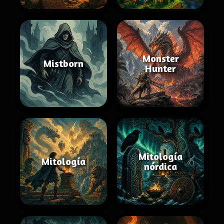
Monster
Mistborn
Hunter
Mitología
Mitología
nórdica