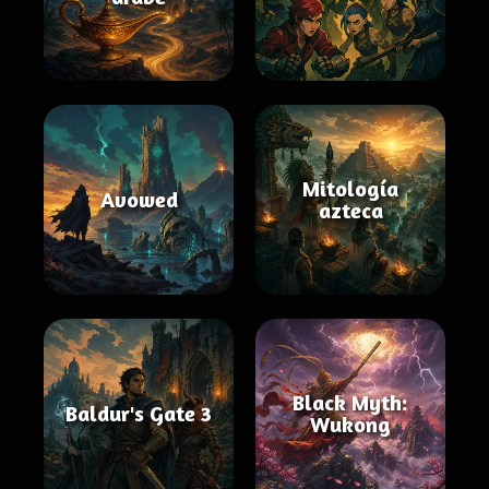
Mitología
Avowed
azteca
Black Myth:
Baldur's Gate 3
Wukong