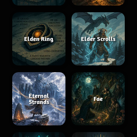
Elden Ring
Elder Scrolls
Eternal
Fae
Strands