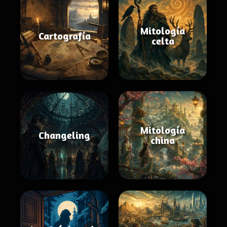
Mitología
Cartografía
celta
Mitología
Changeling
china