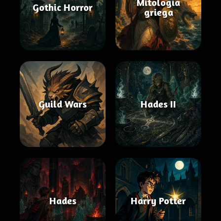
Mitología
Gothic Horror
griega
Guild Wars
Hades II
Hades
Harry Potter