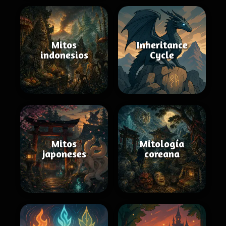
Mitos
Inheritance
indonesios
Cycle
Mitos
Mitología
japoneses
coreana