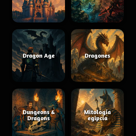
Dragon Age
Dragones
Dungeons &
Mitología
Dragons
egipcia