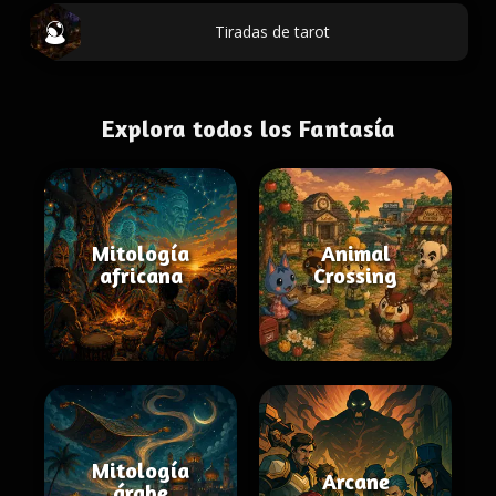
Tiradas de tarot
Explora todos los Fantasía
Mitología
Animal
africana
Crossing
Mitología
Arcane
árabe