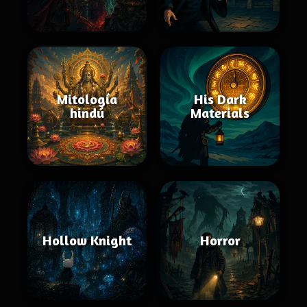
Mitología
His Dark
hindú
Materials
Hollow Knight
Horror