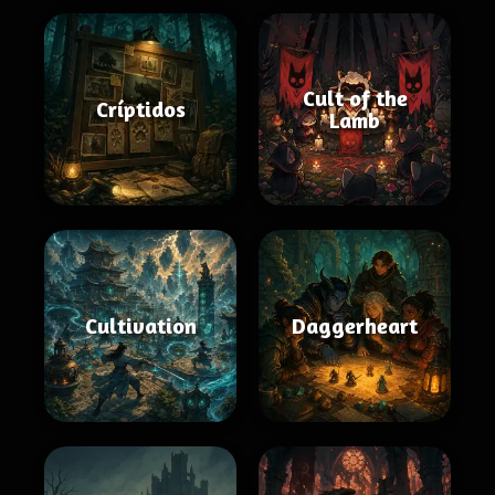
Cult of the
Críptidos
Lamb
Cultivation
Daggerheart