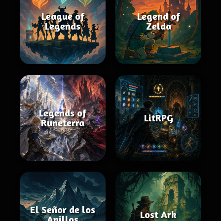
League of
Legend of
Legends
Zelda
Legends of
LitRPG
Runeterra
El Señor de los
Lost Ark
Anillos