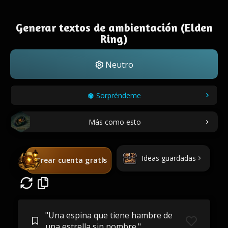
Generar textos de ambientación (Elden
Ring)
Neutro
Sorpréndeme
Más como esto
Ideas guardadas
Crear cuenta gratis
"Una espina que tiene hambre de
una estrella sin nombre."