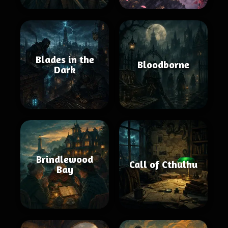
Blades in the
Bloodborne
Dark
Brindlewood
Call of Cthulhu
Bay