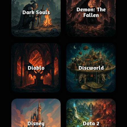
Demon: The
Dark Souls
Fallen
Diablo
Discworld
Disney
Dota 2