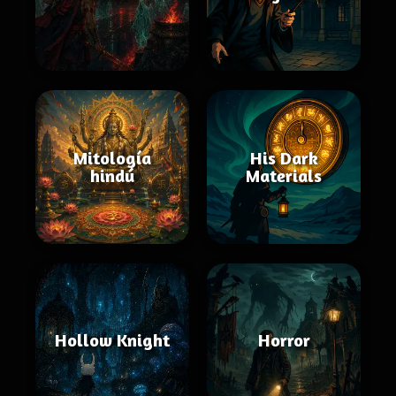
Mitología
His Dark
hindú
Materials
Hollow Knight
Horror