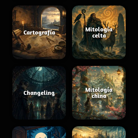
Mitología
Cartografía
celta
Mitología
Changeling
china