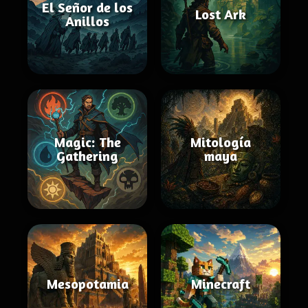
El Señor de los
Lost Ark
Anillos
Magic: The
Mitología
Gathering
maya
Mesopotamia
Minecraft