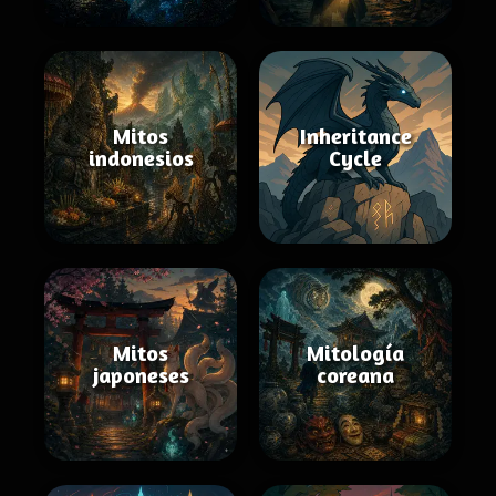
Mitos
Inheritance
indonesios
Cycle
Mitos
Mitología
japoneses
coreana