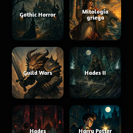
Mitología
Gothic Horror
griega
Guild Wars
Hades II
Hades
Harry Potter