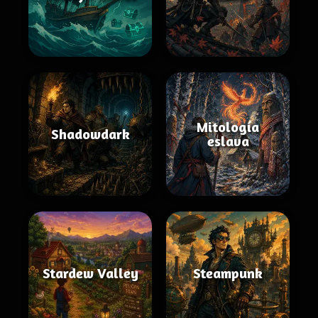
Mitología
Shadowdark
eslava
Stardew Valley
Steampunk