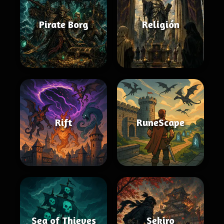
Pirate Borg
Religión
Rift
RuneScape
Sea of Thieves
Sekiro