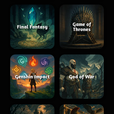
Game of
Final Fantasy
Thrones
Genshin Impact
God of War