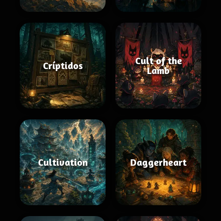
Cult of the
Críptidos
Lamb
Cultivation
Daggerheart