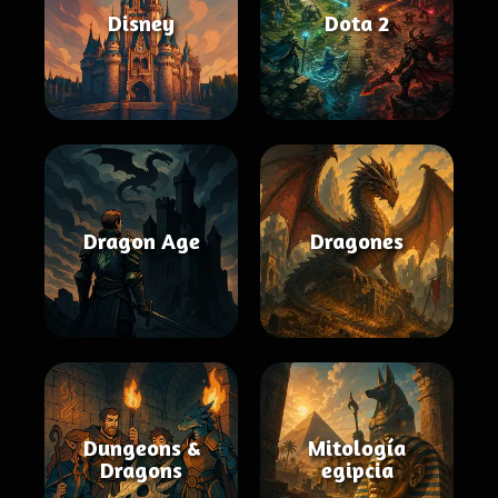
Disney
Dota 2
Dragon Age
Dragones
Dungeons &
Mitología
Dragons
egipcia