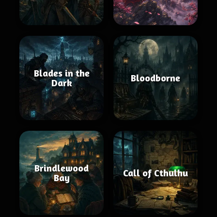
Blades in the
Bloodborne
Dark
Brindlewood
Call of Cthulhu
Bay