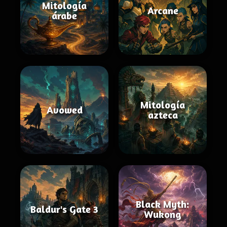
Mitología
Arcane
árabe
Mitología
Avowed
azteca
Black Myth:
Baldur's Gate 3
Wukong