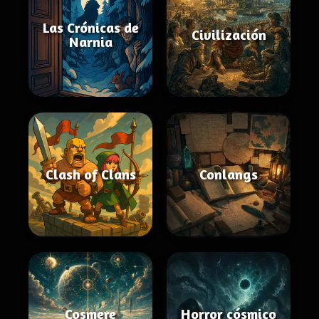
Las Crónicas de
Civilización
Narnia
Clash of Clans
Conlangs
Cosmere
Horror cósmico