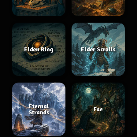
Elden Ring
Elder Scrolls
Eternal
Fae
Strands