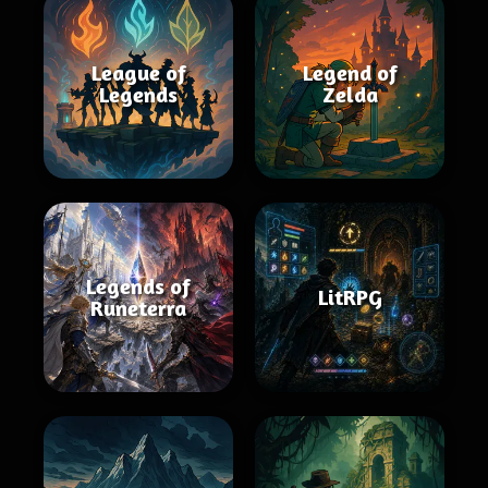
League of
Legend of
Legends
Zelda
Legends of
LitRPG
Runeterra