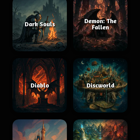
Demon: The
Dark Souls
Fallen
Diablo
Discworld