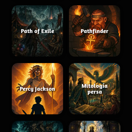
Path of Exile
Pathfinder
Mitología
Percy Jackson
persa