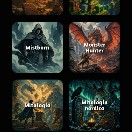
Monster
Mistborn
Hunter
Mitología
Mitología
nórdica