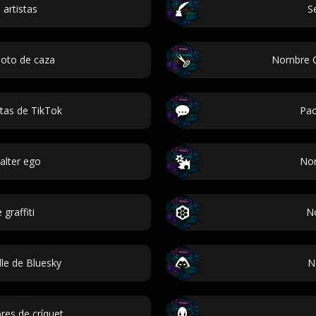
artistas
S
iloto de caza
Nombre C
tas de TikTok
Pac
alter ego
Nom
 graffiti
No
le de Bluesky
N
es de críquet