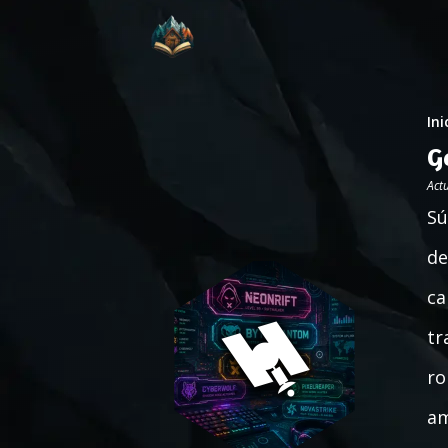
Ini
G
Act
Sú
de
ca
tr
ro
am