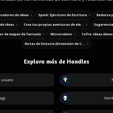
radores de ideas
Spark: Ejercicios de Escritura
Redacta 
de ideas
Crea tus propias aventuras de elección
Sugerencias
r de mapas de fantasía
Microrrelato
Cofre: Ideas alma
Notas de historia (Extensión de Chrome)
Explora más de Handles
 usuario
ags
Nomb