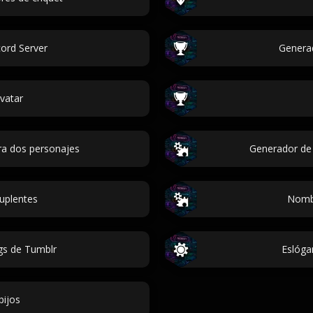
ord Server
Genera
vatar
ra dos personajes
Generador de
uplentes
Nombr
gs de Tumblr
Eslóga
pijos