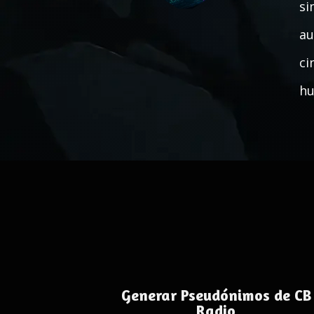
si
au
ci
hu
Generar Pseudónimos de CB
Radio