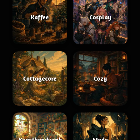
Kaffee
Cosplay
Cottagecore
Cozy
Kunsthandwerk
Mode