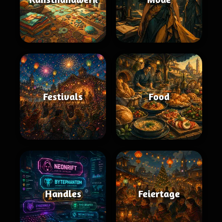
Festivals
Food
Handles
Feiertage