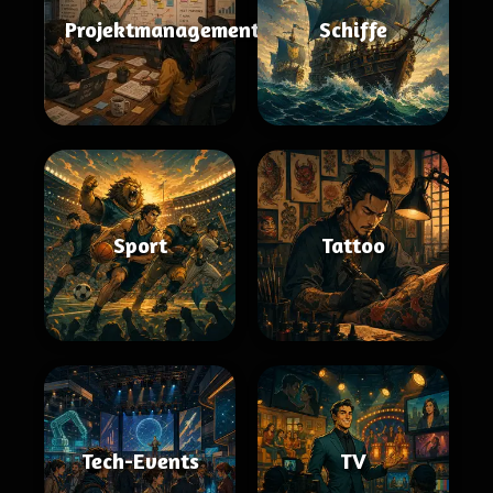
Projektmanagement
Schiffe
Sport
Tattoo
Tech-Events
TV