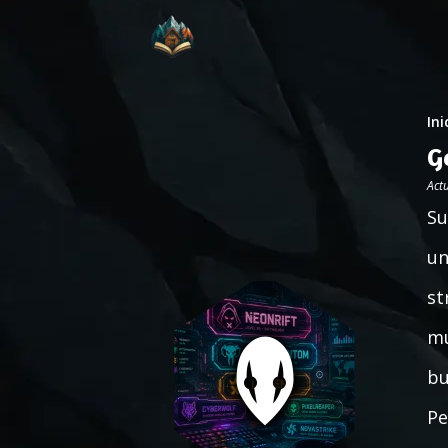
Ini
G
Act
Su
un
st
mu
bu
Pe