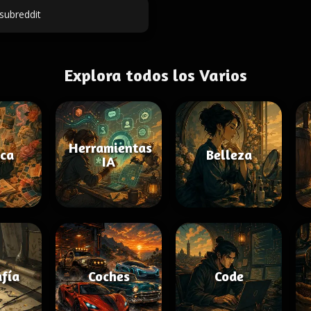
subreddit
Explora todos los Varios
Herramientas
ica
Belleza
IA
afía
Coches
Code