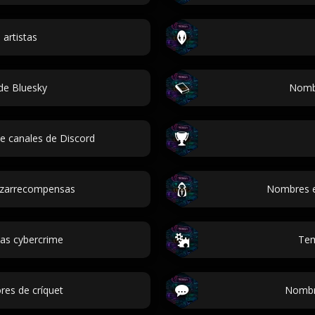
artistas
 de Bluesky
Nombr
e canales de Discord
azarrecompensas
Nombres e
ias cybercrime
Tem
es de críquet
Nombr