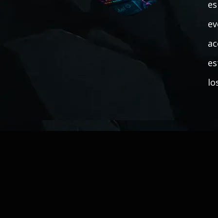
es
ev
ac
es
lo