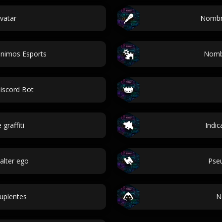
vatar
Nombre
nimos Esports
Nombr
iscord Bot
 graffiti
Indic
alter ego
Pse
uplentes
N