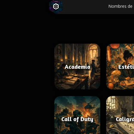
Nombres de 
Academia
Estét
Call of Duty
Caligr