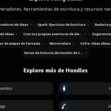
eradores, herramientas de escritura y recursos nar
radores de ideas
Spark: Ejercicios de Escritura
Redacta 
de ideas
Crea tus propias aventuras de elección
Sugerencias
r de mapas de fantasía
Microrrelato
Cofre: Ideas alma
Notas de historia (Extensión de Chrome)
Explora más de Handles
vertidos
N
ags
S