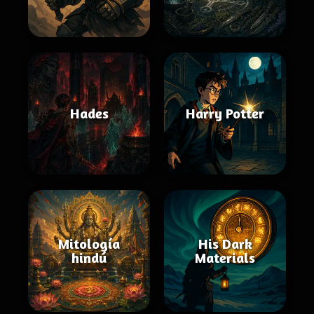
Hades
Harry Potter
Mitología
His Dark
hindú
Materials