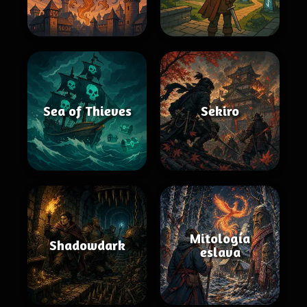
Sea of Thieves
Sekiro
Mitología
Shadowdark
eslava