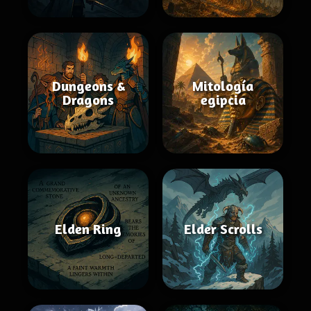
Dungeons &
Mitología
Dragons
egipcia
Elden Ring
Elder Scrolls