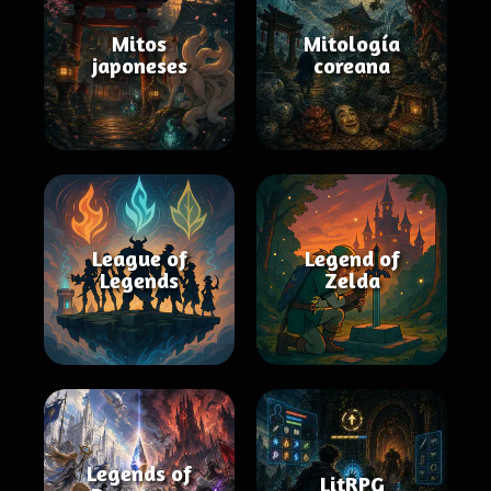
Mitos
Mitología
japoneses
coreana
League of
Legend of
Legends
Zelda
Legends of
LitRPG