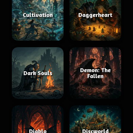
Cultivation
Daggerheart
Demon: The
Dark Souls
Fallen
Diablo
Discworld