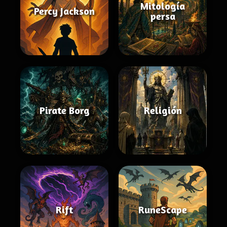
Mitología
Percy Jackson
persa
Pirate Borg
Religión
Rift
RuneScape