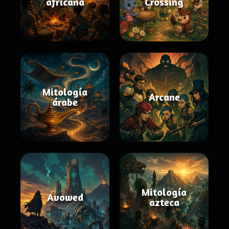
africana
Crossing
Mitología
Arcane
árabe
Mitología
Avowed
azteca