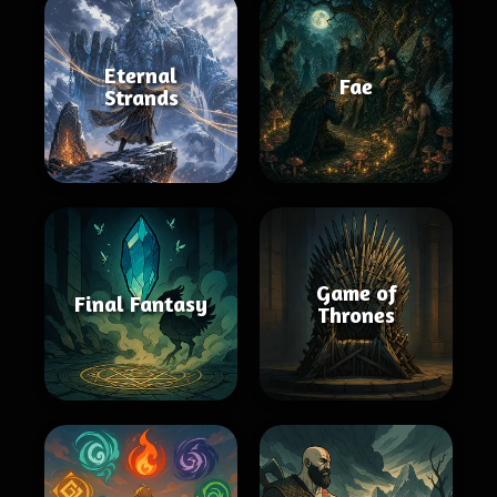
Eternal
Fae
Strands
Game of
Final Fantasy
Thrones