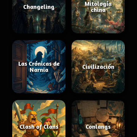
Mitología
Changeling
china
Las Crónicas de
Civilización
Narnia
Clash of Clans
Conlangs