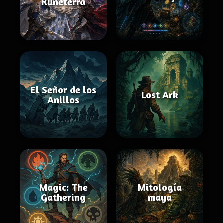
Runeterra
El Señor de los
Lost Ark
Anillos
Magic: The
Mitología
Gathering
maya