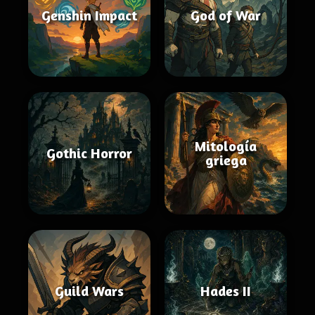
Genshin Impact
God of War
Mitología
Gothic Horror
griega
Guild Wars
Hades II