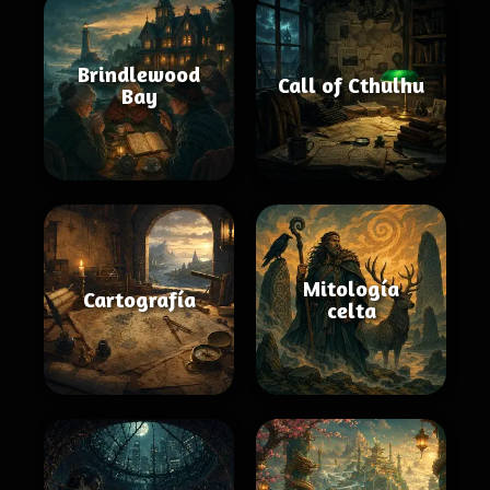
Brindlewood
Call of Cthulhu
Bay
Mitología
Cartografía
celta