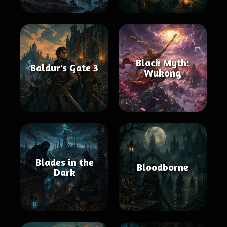
Black Myth:
Baldur's Gate 3
Wukong
Blades in the
Bloodborne
Dark