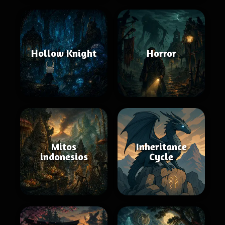
Hollow Knight
Horror
Mitos
Inheritance
indonesios
Cycle