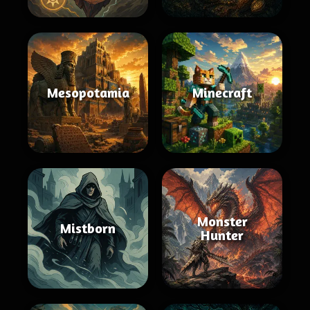
Mesopotamia
Minecraft
Monster
Mistborn
Hunter