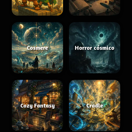
Cosmere
Horror cósmico
Cozy Fantasy
Cradle