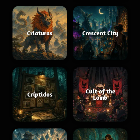
Criaturas
Crescent City
Cult of the
Críptidos
Lamb