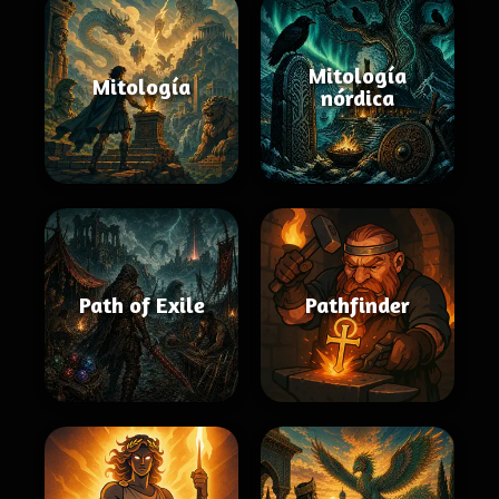
Mitología
Mitología
nórdica
Path of Exile
Pathfinder