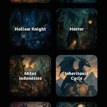
Hollow Knight
Horror
Mitos
Inheritance
indonesios
Cycle