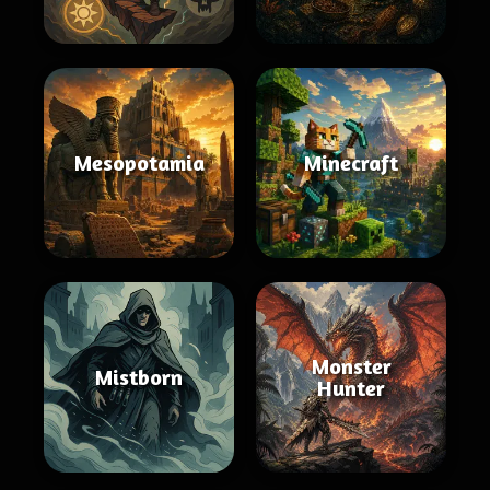
Mesopotamia
Minecraft
Monster
Mistborn
Hunter