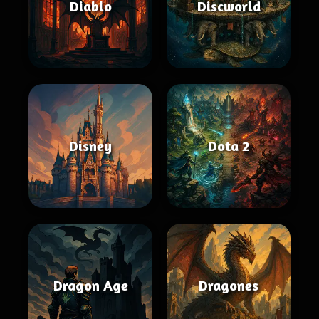
Diablo
Discworld
Disney
Dota 2
Dragon Age
Dragones