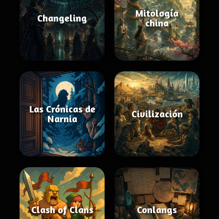
Mitología
Changeling
china
Las Crónicas de
Civilización
Narnia
Clash of Clans
Conlangs