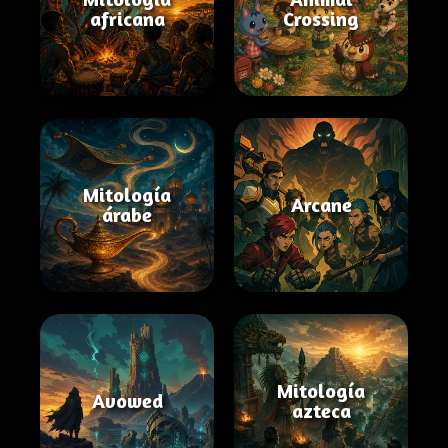
africana
Crossing
Mitología
Arcane
árabe
Mitología
Avowed
azteca