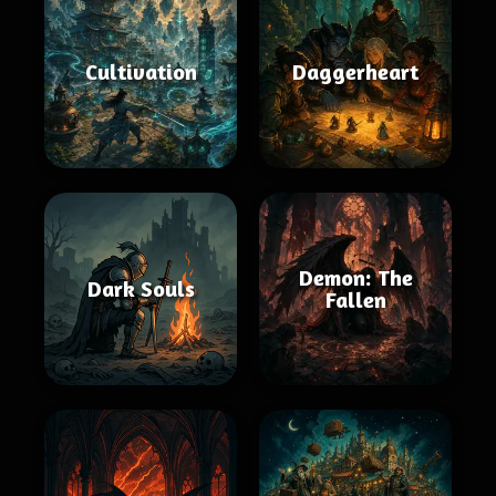
Cultivation
Daggerheart
Demon: The
Dark Souls
Fallen