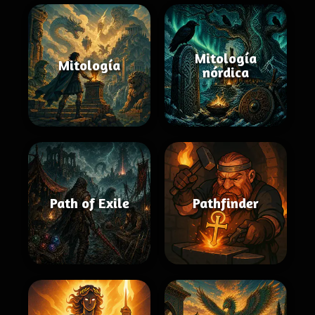
Mitología
Mitología
nórdica
Path of Exile
Pathfinder