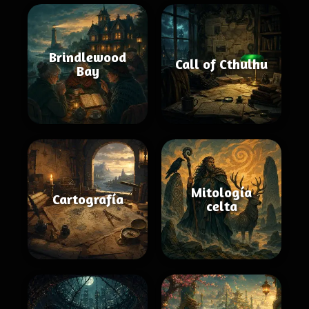
Brindlewood
Call of Cthulhu
Bay
Mitología
Cartografía
celta