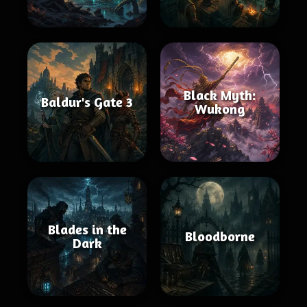
Black Myth:
Baldur's Gate 3
Wukong
Blades in the
Bloodborne
Dark