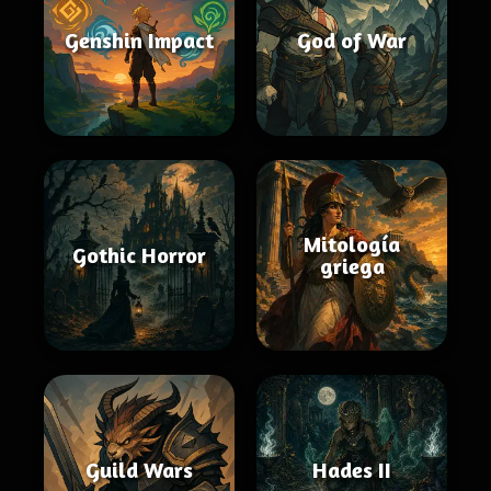
Genshin Impact
God of War
Mitología
Gothic Horror
griega
Guild Wars
Hades II