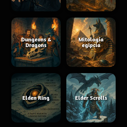
Dungeons &
Mitología
Dragons
egipcia
Elden Ring
Elder Scrolls