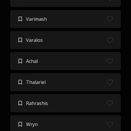
Varimash
Varalos
Achal
Thalariel
Rahrashis
Wryn