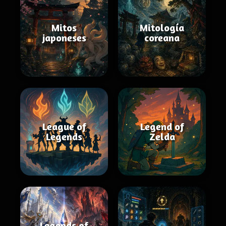
Mitos
Mitología
japoneses
coreana
League of
Legend of
Legends
Zelda
Legends of