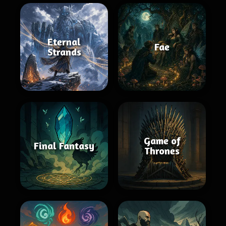
Eternal
Fae
Strands
Game of
Final Fantasy
Thrones