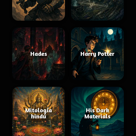
Hades
Harry Potter
Mitología
His Dark
hindú
Materials