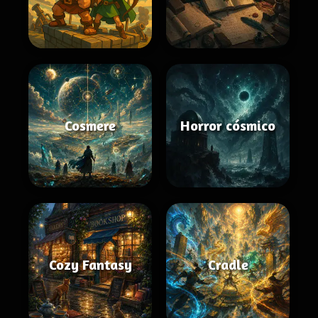
Cosmere
Horror cósmico
Cozy Fantasy
Cradle