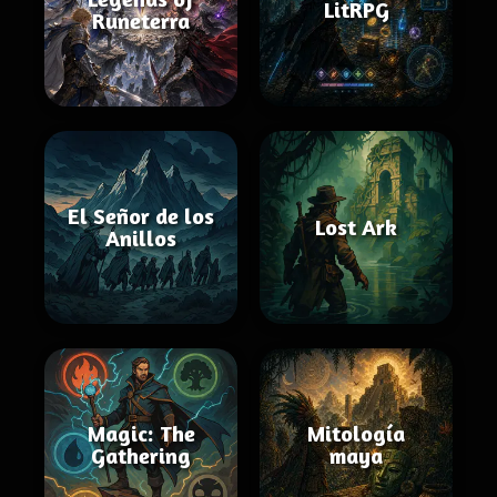
LitRPG
Runeterra
El Señor de los
Lost Ark
Anillos
Magic: The
Mitología
Gathering
maya