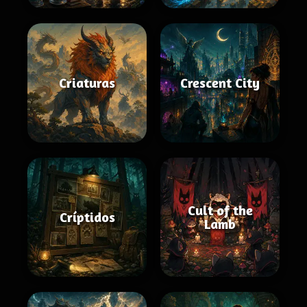
Criaturas
Crescent City
Cult of the
Críptidos
Lamb